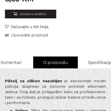
DODAJ U KORPU
Sačuvajte u listi želja
Uporedite proizvod
Komentari
O proizvodu
Specifikacij
Pištolj za silikon nazubljen
je ekonomski model
pištolja, dizajniran za osnovne potrebe silikonskih
radova. Ovaj alat je prilagođen kako za profesionalce,
tako i za hobiste, pružajući dobar balans između cene
i performansi.
Težina
: 295g, što omogućava lakše i udobnije