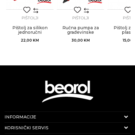
Težina
314gr
Hobby, Keramičari, Parketari,
Zanat
PIŠTOLJI
Stolari, Vodoinstalateri, Zidari
PIŠTOLJI
PIŠTO
Pištolj za silikon
Ručna pumpa za
Pištolj za 
jednoručni
građevinske
plasti
POŠALJI
materijale
PROFESS
22,00
KM
30,00
KM
15,00
Internet prodaja
INFORMACIJE
E-mail:
beorolshop@beorol.ba
O nama
KORISNIČKI SERVIS
Telefon:
066 714 037