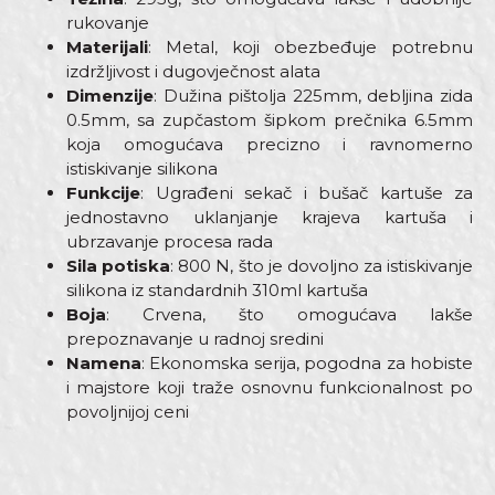
rukovanje
Materijali
: Metal, koji obezbeđuje potrebnu
izdržljivost i dugovječnost alata
Dimenzije
: Dužina pištolja 225mm, debljina zida
0.5mm, sa zupčastom šipkom prečnika 6.5mm
koja omogućava precizno i ravnomerno
istiskivanje silikona
Funkcije
: Ugrađeni sekač i bušač kartuše za
jednostavno uklanjanje krajeva kartuša i
ubrzavanje procesa rada
Sila potiska
: 800 N, što je dovoljno za istiskivanje
silikona iz standardnih 310ml kartuša
Boja
: Crvena, što omogućava lakše
prepoznavanje u radnoj sredini
Namena
: Ekonomska serija, pogodna za hobiste
i majstore koji traže osnovnu funkcionalnost po
povoljnijoj ceni