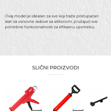
Ovaj model je idealan za sve koji traže pristupačan
alat za osnovne radove sa silikonom, pružajući sve
potrebne funkcionalnosti za efikasnu upotrebu.
Karakteristika
Vrijednost
Ime/Nadimak
Kategorija
Pištolji
SLIČNI PROIZVODI
Brend
Beorol
Email
Materijal
Čelik
Namijenjen potrebama svih
Namjena
majstora
Poruka
Punjenje
Kartuša
u