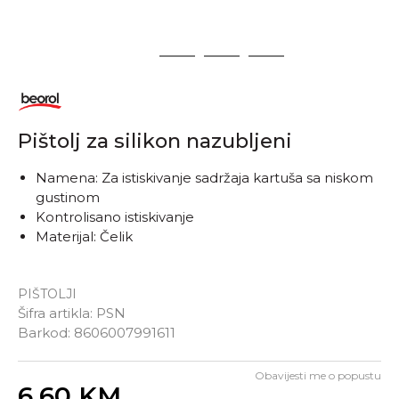
1
2
3
4
Pištolj za silikon nazubljeni
Namena: Za istiskivanje sadržaja kartuša sa niskom
gustinom
Kontrolisano istiskivanje
Materijal: Čelik
PIŠTOLJI
Šifra artikla:
PSN
Barkod:
8606007991611
Obavijesti me o popustu
Unesi količinu
6,60
KM