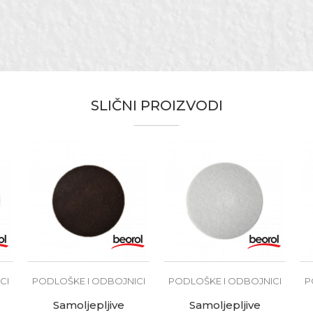
22 x 36mm
Pravougaona
Hobby
SLIČNI PROIZVODI
CI
PODLOŠKE I ODBOJNICI
PODLOŠKE I ODBOJNICI
P
Samoljepljive
Samoljepljive