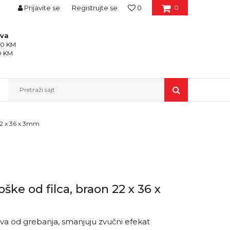
Prijavite se
Registrujte se
0
0
ava
150 KM
50 KM
Pretraži sajt
 22 x 36 x 3mm
ške od filca, braon 22 x 36 x
va od grebanja, smanjuju zvučni efekat