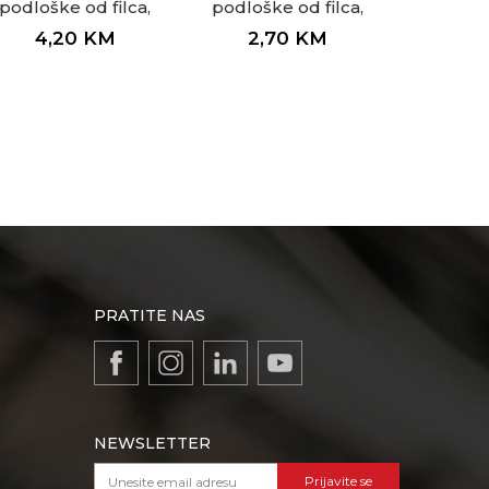
podloške od filca,
podloške od filca,
braon ø22 x 3mm
bijele ø22 x 3mm
4,20
KM
2,70
KM
PRATITE NAS
NEWSLETTER
Prijavite se