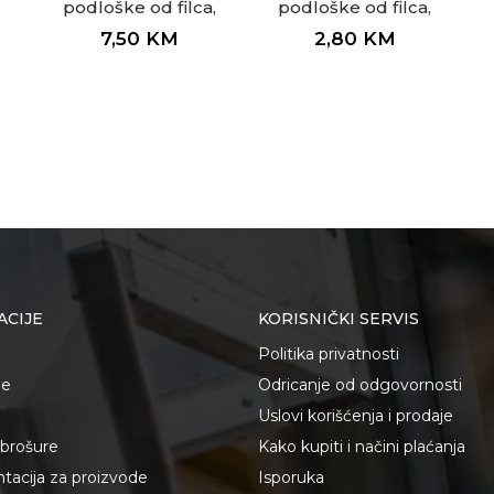
,
podloške od filca,
podloške od filca,
braon ø28 x 3mm
bijele ø28 x 3mm
7,50
KM
2,80
KM
ACIJE
KORISNIČKI SERVIS
Politika privatnosti
je
Odricanje od odgovornosti
Uslovi korišćenja i prodaje
i brošure
Kako kupiti i načini plaćanja
acija za proizvode
Isporuka