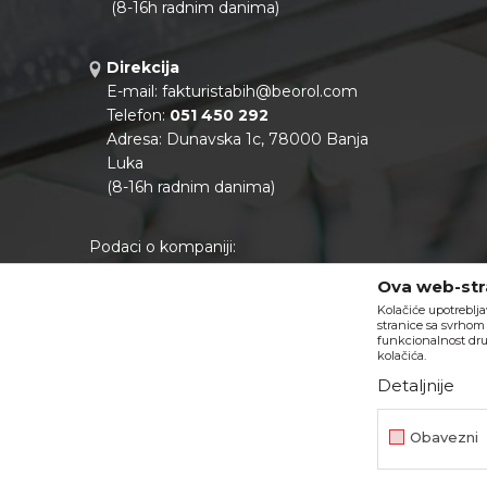
(8-16h radnim danima)
Direkcija
E-mail:
fakturistabih@beorol.com
Telefon:
051 450 292
Adresa: Dunavska 1c, 78000 Banja
Luka
(8-16h radnim danima)
Podaci o kompaniji:
Matični broj:
11041922
Ova web-stra
PIB:
402888130000
Kolačiće upotreblja
Tekući račun:
562099-80701364-60
stranice sa svrhom 
NLB banka
funkcionalnost dru
kolačića.
Detaljnije
Nastojimo da budemo što precizniji u opisu proizvoda, prikaz
Obavezni