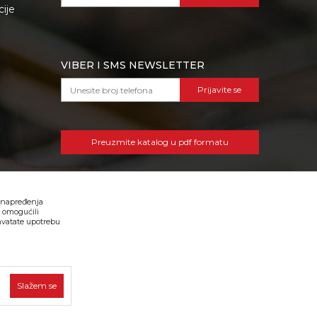
cije
VIBER I SMS NEWSLETTER
Prijavite se
Preuzmite katalog u pdf formatu
 unapređenja
, omogućili
hvatate upotrebu
tne i bez grešaka. Svi artikli prikazani na sajtu su deo naše
Slažem se