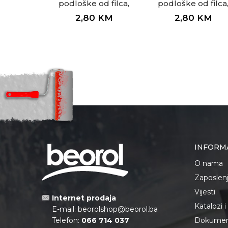
podloške od filca,
podloške od filca
bijele 22 x 22 x 3mm
bijele ø35 x 3mm
2,80
KM
2,80
KM
INFORM
O nama
Zaposlen
Vijesti
Internet prodaja
Katalozi 
E-mail:
beorolshop@beorol.ba
Telefon:
066 714 037
Dokument