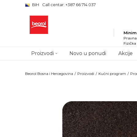
BIH
Call centar: +387 66 714 037
Minim
Pravna 
Fizička
Proizvodi
Novo u ponudi
Akcije
Beorol Bosna i Hercegovina
Proizvodi
Kućni program
Pro