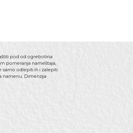
aštiti pod od ogrebotina
ikom pomeranja nameštaja,
mo odlepiti ih i zalepiti
ava namenu. Dimenzija