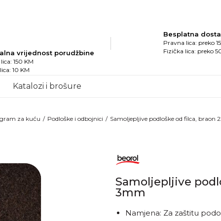
Besplatna dost
Pravna lica: preko 
Fizička lica: preko 
alna vrijednost porudžbine
lica: 150 KM
 lica: 10 KM
Katalozi i brošure
gram za kuću
Podloške i odbojnici
Samoljepljive podloške od filca, braon
Samoljepljive podlo
3mm
Namjena: Za zaštitu podo