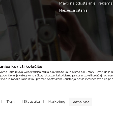
Pravo na odustajanje i reklama
Najčešća pitanja
nica koristi kolačiće
vamo kako bi ova web stranica radila pravilno te kako bismo bili u stanju vršiti dalja
poboljšavanja vašeg korisničkog iskustva, kako bismo personalizovali sadržaj i oglase
štvenih medija i analizirali promet. Nastavkom korištenja naših internet stranica pri
u slika i samih cijena, ali ne možemo garantovati da su sve informacije komple
ponude i ne podrazumeva da su dostupni u svakom trenutku.
Trajni
Statistika
Marketing
Saznaj više
beorol.ba
NB SOFT
©2026
, Izrada
. Sva prava zadržana.