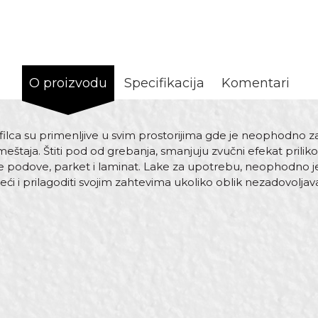
O proizvodu
Specifikacija
Komentari
ilca su primenljive u svim prostorijima gde je neophodno z
štaja. Štiti pod od grebanja, smanjuju zvučni efekat pril
odove, parket i laminat. Lake za upotrebu, neophodno je sa
seći i prilagoditi svojim zahtevima ukoliko oblik nezadovolj
Vrijednost
Email
Podloške i odbojnici
Braon
Beorol