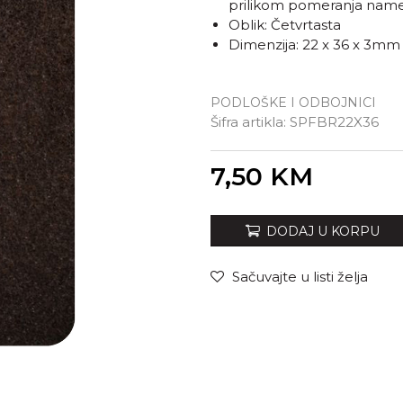
prilikom pomeranja name
Oblik: Četvrtasta
Dimenzija: 22 x 36 x 3mm
PODLOŠKE I ODBOJNICI
Šifra artikla:
SPFBR22X36
Unesi količinu
7,50
KM
DODAJ U KORPU
Sačuvajte u listi želja