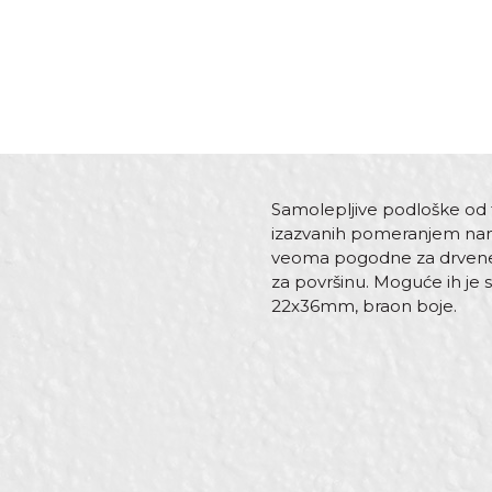
Samolepljive podloške od f
izazvanih pomeranjem name
veoma pogodne za drvene p
za površinu. Moguće ih je 
22x36mm, braon boje.
Karakteristika
Ime/Nadimak
Kategorija
Boja
Brend
Poruka