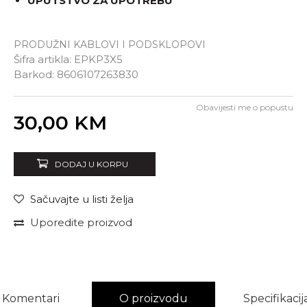
UPUTSTVO ZA UPOTREBU
PRODUŽNI KABLOVI I PODSKLOPOVI
Šifra artikla:
EPKP3X5
Barkod:
8606107263830
Obavijesti me o popustu
Unesi količinu
30,00
KM
DODAJ U KORPU
Sačuvajte u listi želja
Uporedite proizvod
Komentari
O proizvodu
Specifikacij