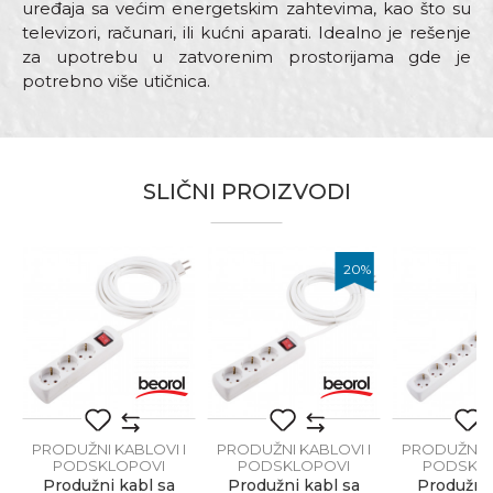
uređaja sa većim energetskim zahtevima, kao što su
televizori, računari, ili kućni aparati. Idealno je rešenje
za upotrebu u zatvorenim prostorijama gde je
potrebno više utičnica.
Karakteristika
Vrijednost
Ime/Nadimak
Kategorija
Produžni kablovi i podsklopovi
SLIČNI PROIZVODI
Boja
Bijela
Email
Brend
Beorol
20
%
Dimenzija
5m
Tip
Sa prekidačem
Poruka
I
Baštovani, Bravari, Električari,
Zanat
Hobby, Kamenoresci, Mehaničari,
Parketari, Stolari
PRODUŽNI KABLOVI I
PRODUŽNI KABLOVI I
PRODUŽNI K
PODSKLOPOVI
PODSKLOPOVI
PODSKL
Produžni kabl sa
Produžni kabl sa
Produžni 