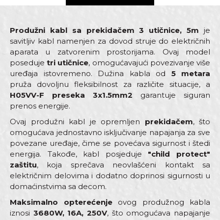
Produžni kabl sa prekidačem 3 utičnice, 5m
je
savitljiv kabl namenjen za dovod struje do električnih
aparata u zatvorenim prostorijama. Ovaj model
poseduje
tri utičnice
, omogućavajući povezivanje više
uređaja istovremeno. Dužina kabla od
5 metara
pruža dovoljnu fleksibilnost za različite situacije, a
H05VV-F preseka 3x1.5mm2
garantuje siguran
prenos energije.
Ovaj produžni kabl je opremljen
prekidačem
, što
omogućava jednostavno isključivanje napajanja za sve
povezane uređaje, čime se povećava sigurnost i štedi
energija. Takođe, kabl posjeduje
"child protect"
zaštitu
, koja sprečava neovlašćeni kontakt sa
električnim delovima i dodatno doprinosi sigurnosti u
domaćinstvima sa decom.
Maksimalno opterećenje
ovog produžnog kabla
iznosi
3680W, 16A, 250V
, što omogućava napajanje