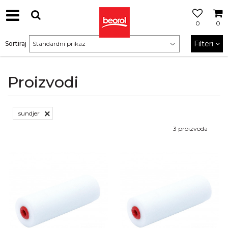
0
0
Filteri
Sortiraj
Proizvodi
sundjer
3
proizvoda