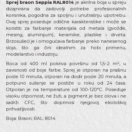
Sprej braon Seppia RAL8014
je akrilna boja u spreju
dizajnirana da zadovolji potrebe profesionalnih
korisnika, pogodna za spoljnu i unutrašnju upotrebu.
Ovaj sprej poseduje odlične karakteristike i može se
koristiti za farbanje materijala od metala (gvožđe,
mesing, aluminijum), keramike, plastike i drveta.
Brzosušeći je i omogućava farbanje preko nanesenog
sloja, što ga čini idealnim za hobi primenu,
modelarstvo i industriju.
Boca od 400 ml pokriva površinu od 1,5-2 m², u
zavisnosti od boje farbe. Sprej je otporan na prašinu
posle 10 minuta, otporan na dodir posle 20 minuta, a
potpuno sušenje se postiže u roku od 24 časa.
Otporan je na temperature od 100-120°C. Poseduje
visoku otpornost, ne žuti, a pigment je bez olova i ne
sadrži CFC, što doprinosi njegovoj ekološkoj
prihvatljivosti.
Boja: Braon; RAL: 8014
Karakteristika
Vrijednost
Ime/Nadimak