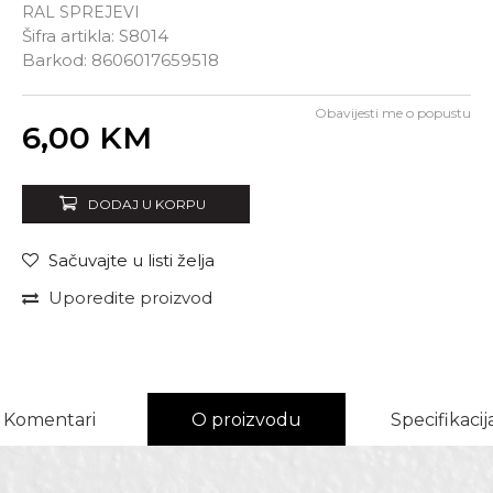
RAL SPREJEVI
Šifra artikla:
S8014
Barkod:
8606017659518
Obavijesti me o popustu
Unesi količinu
6,00
KM
DODAJ U KORPU
Sačuvajte u listi želja
Uporedite proizvod
Komentari
O proizvodu
Specifikacij