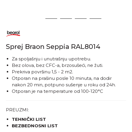
1
2
3
4
5
Sprej Braon Seppia RAL8014
​​​​​​Za spoljašnju i unutrašnju upotrebu.
Bez olova, bez CFC-a, brzosušeći, ne žuti.
Prekriva površinu 1,5 - 2 m2.
Otporan na prašinu posle 10 minuta, na dodir
nakon 20 min, potpuno sušenje u roku od 24h.
Otporan je na temperature od 100-120°C
PREUZMI:
TEHNIČKI LIST
BEZBEDNOSNI LIST