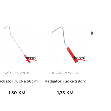
RUČKE 
Radijato
1,
RUČKE ZA VALJKE
RUČKE ZA VALJKE
adijator ručka 56cm
Radijator ručka 29cm
1,50
KM
1,35
KM