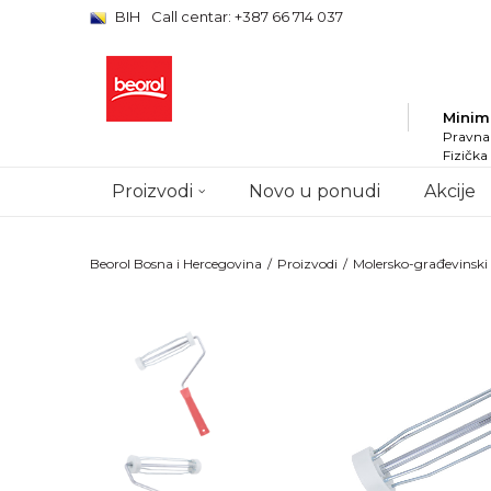
BIH
Call centar: +387 66 714 037
Minim
Pravna 
Fizička
Proizvodi
Novo u ponudi
Akcije
Beorol Bosna i Hercegovina
Proizvodi
Molersko-građevinsk