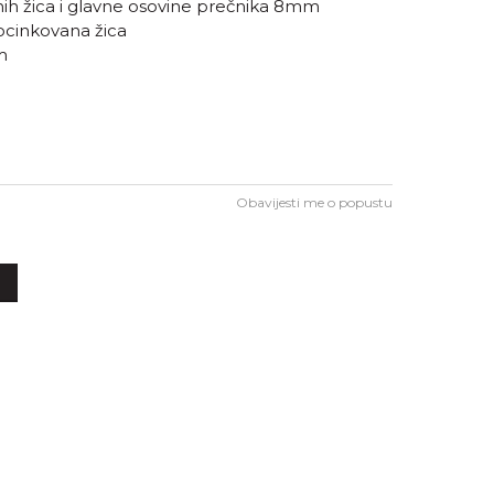
nih žica i glavne osovine prečnika 8mm
Pocinkovana žica
m
Obavijesti me o popustu