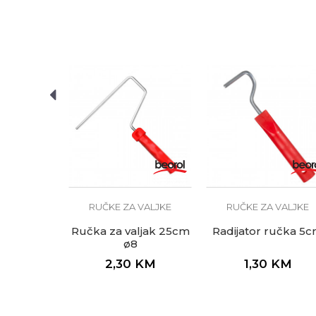
Tip
Zanat
POŠALJI
Žica
 VALJKE
učka 40cm
KM
RUČKE ZA VALJKE
RUČKE ZA VALJKE
Ručka za valjak 25cm
Radijator ručka 5
ø8
2,30
KM
1,30
KM