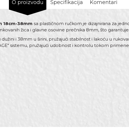
O proizvodu
Specifikacija
Komentari
tem 18cm-38mm
sa plastičnom ručkom je dizajnirana za jedno
cinkovanih žica i glavne osovine prečnika 8mm, što garantuje 
užini i 38mm u širini, pružajući stabilnost i lakoću u rukova
CAGE" sistemu, pružajući udobnost i kontrolu tokom primene 
Vrijednost
Email
Ručke za valjke
Crvena
Beorol
ø8mm x 38cm
Polipropilen/Pocinkovana žica