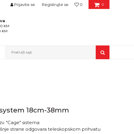
Prijavite se
Registrujte se
0
0
ava
150 KM
50 KM
Pretraži sajt
e system 18cm-38mm
zv. "Cage" sistema
šnje strane odgovara teleskopskom prihvatu