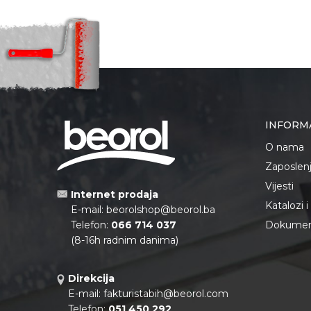
INFORM
O nama
Zaposlen
Vijesti
Internet prodaja
Katalozi 
E-mail:
beorolshop@beorol.ba
Telefon:
066 714 037
Dokument
(8-16h radnim danima)
Direkcija
E-mail:
fakturistabih@beorol.com
Telefon:
051 450 292