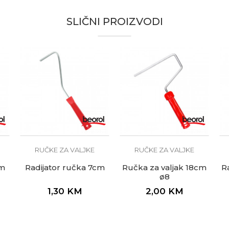
Ručka za valjke
SLIČNI PROIZVODI
Fasaderi, Lakireri, Moleri i farbari, Parketari, Zidari
ø8mm
RUČKE ZA VALJKE
RUČKE ZA VALJKE
cm
Radijator ručka 7cm
Ručka za valjak 18cm
R
ø8
1,30
KM
2,00
KM