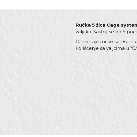
Ručka 5 žica Cage sys
valjaka. Sastoji se od 5 po
Dimenzije ručke su 18cm u d
korišćenje sa valjcima u "
Karakteristika
Ime/Nadimak
Kategorija
Boja
Brend
Poruka
Dimenzija
Materijal