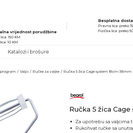
Besplatna dost
Pravna lica: preko 
Fizička lica: preko 
alna vrijednost porudžbine
lica: 150 KM
 lica: 10 KM
Katalozi i brošure
i program
Valjci
Ručke za valjke
Ručka 5 žica Cage system 18cm-38mm
Ručka 5 žica Cag
Za upotrebu sa valjcima t
Rukohvat ručke sa unutra