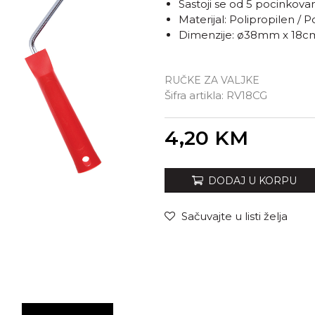
Sastoji se od 5 pocinkova
Materijal: Polipropilen / 
Dimenzije: ø38mm x 18c
RUČKE ZA VALJKE
Šifra artikla:
RV18CG
Unesi količinu
4,20
KM
DODAJ U KORPU
Sačuvajte u listi želja