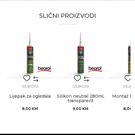
Kategorija
Silikoni
SLIČNI PROIZVODI
Boja
Transparentna
Email
Brend
Beorol
Namjena
Univerzalni silikon
Pakovanje
50ml
Poruka
Električari, Hobby, Keramičari,
Zanat
Moleri i farbari, Monteri, Parketari,
Stolari, Vodoinstalateri
SILIKONI
SILIKONI
SILIK
Lijepak za ogledala
Silikon neutral 280ml,
Montaž ki
transparent
POŠALJI
8,00
KM
9,00
KM
8,00