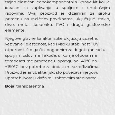
trajno elastičan jednokomponentni silikonski kit koji je
idealan za zaptivanje u spoljnim i unutrašnjim
radovima. Ovaj proizvod je dizajniran za široku
primenu na različitim površinama, uključujući staklo,
drvo, metal, keramiku, PVC i druge građevinske
elemente.
Njegove glavne karakteristike uključuju izuzetno
vezivanje i elastičnost, kao i visoku stabilnost i UV
otpornost, što ga čini pogodnim za dugotrajan rad u
spoljnim uslovima. Takođe, silikon je otporan na
temperaturne promene u opsegu od -40°C do
+150°C, bez potrebe za dodatnim razređivačima.
Proizvod je antibakterijski, što povećava njegovu
upotrebljivost u vlažnim i zahtevnim sredinama.
Boja
: transparentna.
Karakteristika
Vrijednost
Ime/Nadimak