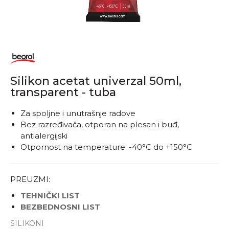
Silikon acetat univerzal 50ml,
transparent - tuba
1
2
3
4
5
Za spoljne i unutrašnje radove
Bez razređivača, otporan na plesan i buđ,
antialergijski
Otpornost na temperature: -40°C do +150°C
PREUZMI:
TEHNIČKI LIST
BEZBEDNOSNI LIST
SILIKONI