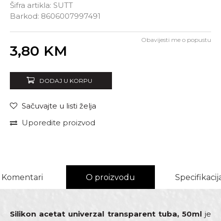
Šifra artikla:
SUTT
Barkod:
8606007997491
Obavijesti me o popustu
Unesi količinu
3,80
KM
DODAJ U KORPU
Sačuvajte u listi želja
Uporedite proizvod
Komentari
O proizvodu
Specifikacij
Silikon acetat univerzal transparent tuba, 50ml
je