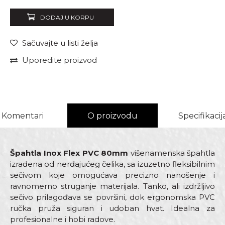
DODAJ U KORPU
Sačuvajte u listi želja
Uporedite proizvod
Komentari
O proizvodu
Specifikacij
Špahtla Inox Flex PVC 80mm
višenamenska špahtla
izrađena od nerđajućeg čelika, sa izuzetno fleksibilnim
sečivom koje omogućava precizno nanošenje i
ravnomerno struganje materijala. Tanko, ali izdržljivo
sečivo prilagođava se površini, dok ergonomska PVC
ručka pruža siguran i udoban hvat. Idealna za
profesionalne i hobi radove.