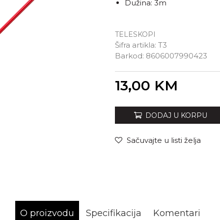
Dužina: 3m
TELESKOPI
Šifra artikla:
T3
Barkod:
8606007990423
Unesi količinu
13,00
KM
DODAJ U KORPU
Sačuvajte u listi želja
O proizvodu
Specifikacija
Komentari