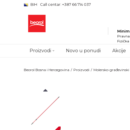
BIH
Call centar: +387 66 714 037
Minim
Pravna 
Fizička
Proizvodi
Novo u ponudi
Akcije
Beorol Bosna i Hercegovina
Proizvodi
Molersko-građevinsk