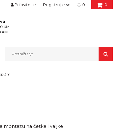
Prijavite se
Registrujte se
0
0
ava
150 KM
50 KM
Pretraži sajt
kop 3m
a montažu na četke i valjke