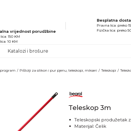
Besplatna dost
Pravna lica: preko 
Fizička lica: preko 
alna vrijednost porudžbine
lica: 150 KM
 lica: 10 KM
Katalozi i brošure
i program
Pištolji za silikon i pur pjenu, teleskopi, mikseri
Teleskopi
Teles
Teleskop 3m
Teleskopski produžetak z
Materijal: Čelik