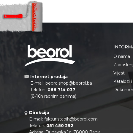
INFORM
O nama
Zaposlen
Vijesti
Internet prodaja
Katalozi 
E-mail:
beorolshop@beorol.ba
Telefon:
066 714 037
Dokument
(8-16h radnim danima)
Direkcija
E-mail:
fakturistabih@beorol.com
Telefon:
051 450 292
Adresa: Dunavska 1c, 78000 Banja