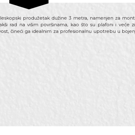
teleskopski produžetak dužine 3 metra, namenjen za monta
ši rad na višim površinama, kao što su plafoni i veće zi
jivost, čineći ga idealnim za profesionalnu upotrebu u bojen
Vrijednost
Email
Teleskopi
Beorol
3m
Čelik
Produžeci za valjke
Moleri i farbari, Parketari