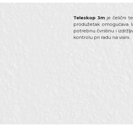
Teleskop 3m
je čelični 
produžetak omogućava lak
potrebnu čvrstinu i izdržl
kontrolu pri radu na visini.
Karakteristika
Ime/Nadimak
Kategorija
Brend
Dimenzija
Poruka
Materijal
Namjena
Zanat