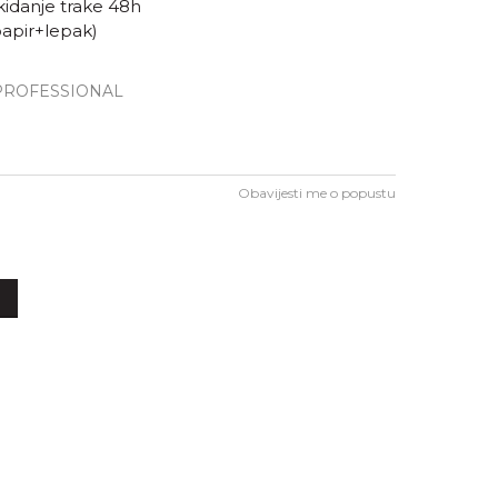
kidanje trake 48h
papir+lepak)
 PROFESSIONAL
Obavijesti me o popustu