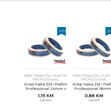
Poruka
Dimenzija
Jačina
Materijal
20
%
2
Namjena
POŠALJI
Otpornost na temperatu
Performanse 1
Preporučena satnica za s
Tip
KREP TRAKA ZID I PLAFON
KREP TRAKA ZID I PLA
PROFESSIONAL
PROFESSIONAL
Upotreba
Krep traka Zid i Plafon
Krep traka Zid i Pla
Professional 24mm x
Professional 18mm
33m
Vrsta lijepka
33m
1,19
KM
0,88
KM
1,50
KM
1,10
KM
Zanat