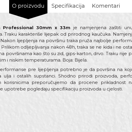
O proizvodu
Specifikacija
Komentari
on Professional 30mm x 33m
je namjenjena zaštiti unu
a. Traku karakteriše lijepak od prirodnog kaučuka. Namjen
Nakon lijepljenja na površinu traka pruža najbolje performa
Prilikom odljepljivanja nakon 48h, traka se ne kida i ne ostavl
na površinama kao što su zid, gips-karton, drvo. Traku nije 
im i niskim temperaturama. Boja: Bijela.
rformanse pre lijepljenja potrebno je da površina na koju 
a ulja i ostalih supstanci. Shodno prirodi proizvoda, pe
korisnicima preporučujemo da procene prikladnost na
je upotrebe pogledaju specifikaciju proizvoda u cjelosti.
Vrijednost
Email
Krep traka Zid i Plafon Profes
Bijela
Beorol