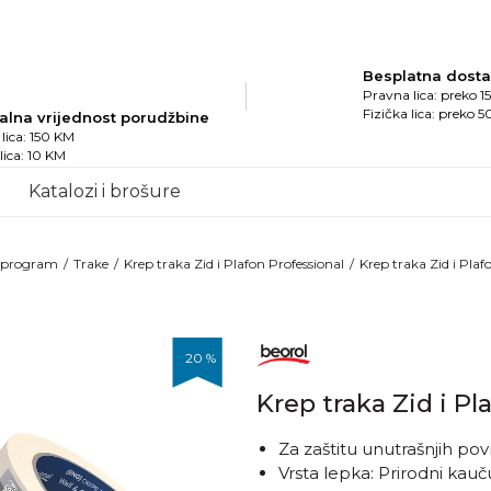
Besplatna dost
Pravna lica: preko 
Fizička lica: preko 
alna vrijednost porudžbine
lica: 150 KM
 lica: 10 KM
Katalozi i brošure
i program
Trake
Krep traka Zid i Plafon Professional
Krep traka Zid i Pl
20
%
Krep traka Zid i P
Za zaštitu unutrašnjih po
Vrsta lepka: Prirodni ka