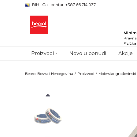
BIH
Call centar: +387 66 714 037
Minim
Pravna 
Fizička
Proizvodi
Novo u ponudi
Akcije
Beorol Bosna i Hercegovina
Proizvodi
Molersko-građevinsk