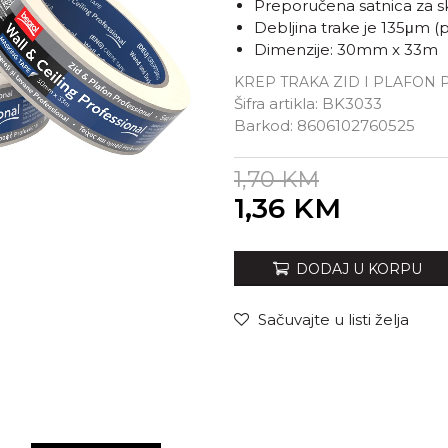
Preporučena satnica za s
Debljina trake je 135μm (
Dimenzije: 30mm x 33m
KREP TRAKA ZID I PLAFON
Šifra artikla:
BK3033
Barkod:
8606102760525
1,70
KM
Unesi količinu
1,36
KM
DODAJ U KORPU
Sačuvajte u listi želja