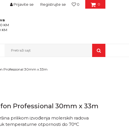
Prijavite se
Registrujte se
0
0
ava
150 KM
50 KM
Pretraži sajt
afon Professional 30mm x 33m
lafon Professional 30mm x 33m
vršina prilikom izvođenja molerskih radova
učuk temperaturne otpornosti do 70ᵒC