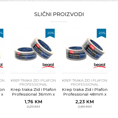
30mm x 33m
SLIČNI PROIZVODI
3
Krepovan papir
0
%
20
%
20
%
Pogodna za razne vrsta povr
ru
70ᵒC
Ne ostavlja tragove lijepka
kidanje trake
48h
Krep traka Indoor Standard
FON
KREP TRAKA ZID I PLAFON
KREP TRAKA ZID I PLAFON
PROFESSIONAL
PROFESSIONAL
Unutrašnja upotreba
fon
Krep traka Zid i Plafon
Krep traka Zid i Plafon
 x
Professional 36mm x
Professional 48mm x
33m
Prirodni kaučuk
33m
1,76
KM
2,23
KM
2,20
KM
2,80
KM
Lakireri, Moleri i farbari, Parke