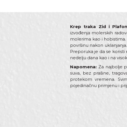
Krep traka Zid i Plaf
izvođenja molerskih radov
molerima kao i hobistima. 
površinu nakon uklanjanja. 
Preporuka je da se koristi 
nedelju dana kao i na visok
Napomena:
Za najbolje pe
suva, bez prašine, tragov
protekom vremena. Svim 
pojedinačnu primjenu i pri
Karakteristika
Ime/Nadimak
Kategorija
Boja
Brend