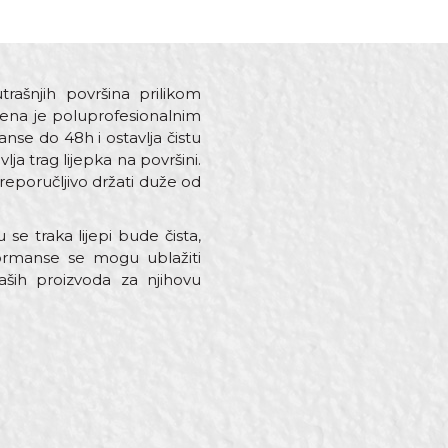
trašnjih površina prilikom
jena je poluprofesionalnim
nse do 48h i ostavlja čistu
ja trag lijepka na površini.
preporučljivo držati duže od
se traka lijepi bude čista,
rformanse se mogu ublažiti
ših proizvoda za njihovu
sional