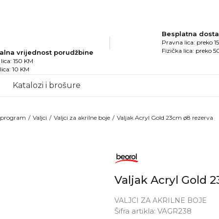
Besplatna dost
Pravna lica: preko 
Fizička lica: preko 
alna vrijednost porudžbine
lica: 150 KM
 lica: 10 KM
Katalozi i brošure
Obave
proizv
i program
Valjci
Valjci za akrilne boje
Valjak Acryl Gold 23cm ø8 rezerva
Valjak Acryl Gold 
VALJCI ZA AKRILNE BOJE
Unesi kol
Šifra artikla:
VAGR238