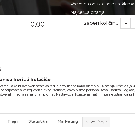
Pravo na odustajanje i reklama
Najčešća pitanja
Izaberi količinu
0,00
8
nica koristi kolačiće
vamo kako bi ova web stranica radila pravilno te kako bismo bili u stanju vršiti dalja
poboljšavanja vašeg korisničkog iskustva, kako bismo personalizovali sadržaj i oglase
štvenih medija i analizirali promet. Nastavkom korištenja naših internet stranica pri
u slika i samih cijena, ali ne možemo garantovati da su sve informacije komple
ponude i ne podrazumeva da su dostupni u svakom trenutku.
Trajni
Statistika
Marketing
Saznaj više
beorol.ba
NB SOFT
©2026
, Izrada
. Sva prava zadržana.