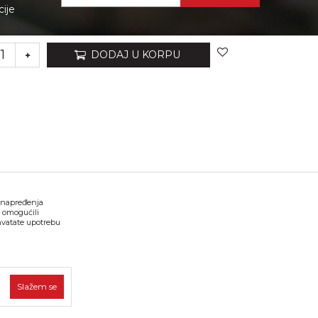
cije
DODAJ U KORPU
VIBER I SMS NEWSLETTER
Prijavite se
Preuzmite katalog u pdf formatu
 unapređenja
, omogućili
hvatate upotrebu
tne i bez grešaka. Svi artikli prikazani na sajtu su deo naše
Slažem se