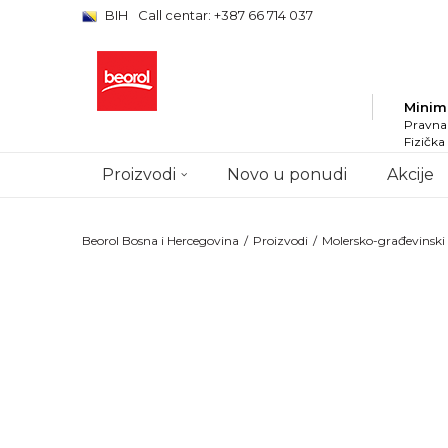
BIH
Call centar: +387 66 714 037
Minim
Pravna 
Fizička
Proizvodi
Novo u ponudi
Akcije
Beorol Bosna i Hercegovina
Proizvodi
Molersko-građevinsk