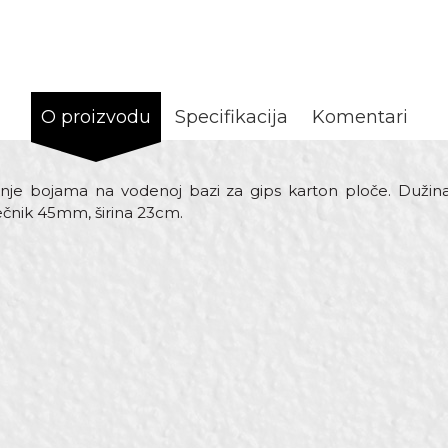
O proizvodu
Specifikacija
Komentari
banje bojama na vodenoj bazi za gips karton ploče. Dužin
čnik 45mm, širina 23cm.
rijednost
Email
ljci za akrilne boje
eorol
45 x 230mm
mm
00% Poliester