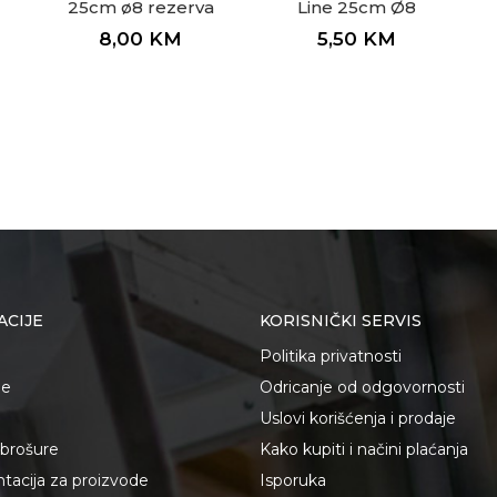
25cm ø8 rezerva
Line 25cm Ø8
8,00
KM
5,50
KM
ACIJE
KORISNIČKI SERVIS
Politika privatnosti
je
Odricanje od odgovornosti
Uslovi korišćenja i prodaje
i brošure
Kako kupiti i načini plaćanja
acija za proizvode
Isporuka