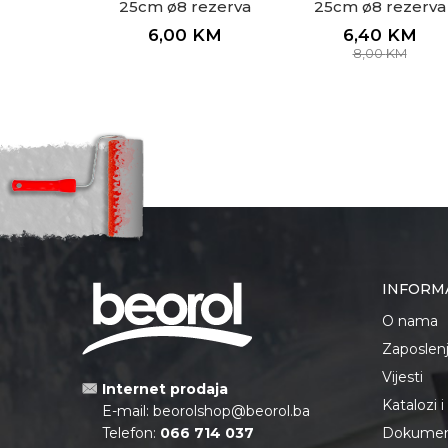
25cm ø8 rezerva
25cm ø8 rezerva
6,00
KM
6,40
KM
8,00
KM
INFORM
O nama
Zaposlen
Vijesti
Internet prodaja
Katalozi 
E-mail:
beorolshop@beorol.ba
Telefon:
066 714 037
Dokument