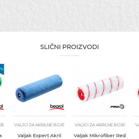
aljak za farbanje bojama na vodenoj bazi za gips karton plo
V238
ermofuzioni valjci
atex (vodoperive boje) / Lakovi Nitro / Lakovi na vodenoj baz
SLIČNI PROIZVODI
kireri, Moleri i farbari, Parketari
0
%
JE
VALJCI ZA AKRILNE BOJE
VALJCI ZA AKRILNE BOJE
V
x
Valjak Expert Akril
Valjak Mikrofiber Red