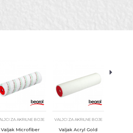
če
i
VALJCI ZA
Valjak 
rezerv
2,
ALJCI ZA AKRILNE BOJE
VALJCI ZA AKRILNE BOJE
Valjak Microfiber
Valjak Acryl Gold