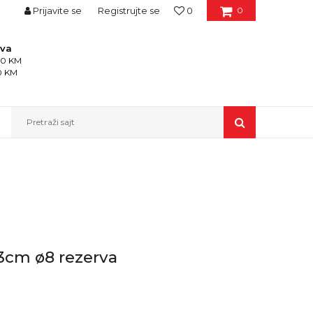
Prijavite se
Registrujte se
0
0
ava
150 KM
50 KM
stite me kada
Pretraži sajt
od bude dostupan
23cm ø8 rezerva
ičinu