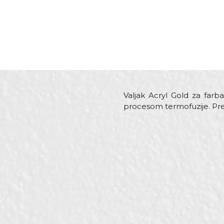
Valjak Acryl Gold za far
procesom termofuzije. Pre
Karakteristika
V
Ime/Nadimak
Kategorija
Va
Brend
B
Dimenzija
ø
Poruka
Dužina vlakna
5
Materijal
1