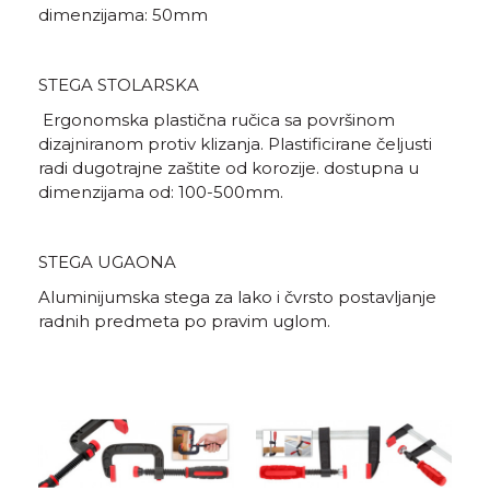
dimenzijama: 50mm
STEGA STOLARSKA
Ergonomska plastična ručica sa površinom
dizajniranom protiv klizanja. Plastificirane čeljusti
radi dugotrajne zaštite od korozije. dostupna u
dimenzijama od: 100-500mm.
STEGA UGAONA
Aluminijumska stega za lako i čvrsto postavljanje
radnih predmeta po pravim uglom.