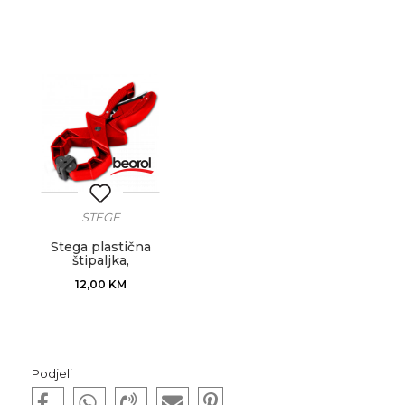
STEGE
Stega plastična
štipaljka,
Professional
12,00
KM
50mm
Podjeli