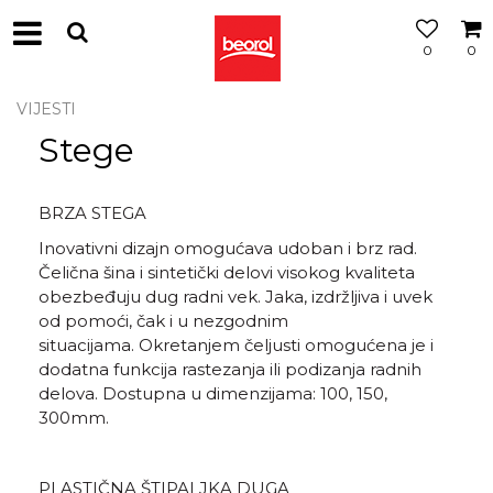
0
0
VIJESTI
Stege
BRZA STEGA
Inovativni dizajn omogućava udoban i brz rad.
Čelična šina i sintetički delovi visokog kvaliteta
obezbeđuju dug radni vek. Jaka, izdržljiva i uvek
od pomoći, čak i u nezgodnim
situacijama. Okretanjem čeljusti omogućena je i
dodatna funkcija rastezanja ili podizanja radnih
delova. Dostupna u dimenzijama: 100, 150,
300mm.
PLASTIČNA ŠTIPALJKA DUGA