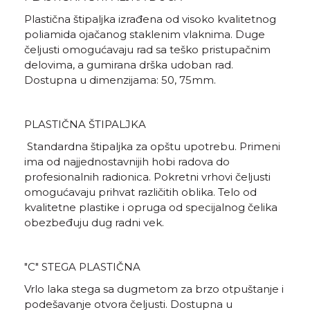
Plastična štipaljka izrađena od visoko kvalitetnog
poliamida ojačanog staklenim vlaknima. Duge
čeljusti omogućavaju rad sa teško pristupačnim
delovima, a gumirana drška udoban rad.
Dostupna u dimenzijama: 50, 75mm.
PLASTIČNA ŠTIPALJKA
Standardna štipaljka za opštu upotrebu. Primeni
ima od najjednostavnijih hobi radova do
profesionalnih radionica. Pokretni vrhovi čeljusti
omogućavaju prihvat različitih oblika. Telo od
kvalitetne plastike i opruga od specijalnog čelika
obezbeđuju dug radni vek.
"C" STEGA PLASTIČNA
Vrlo laka stega sa dugmetom za brzo otpuštanje i
podešavanje otvora čeljusti. Dostupna u