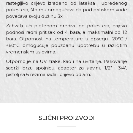
rastegljivo crijevo izrađeno od lateksa i upredenog
poliestera, što mu omogućava da pod pritiskom vode
povećava svoju dužinu 3x.
Zahvaljujući pletenom predivu od poliestera, crijevo
podnosi radni pritisak od 4 bara, a maksimalni do 12
bara. Otpornost na temperature u opsegu -20°C /
+60°C omogućuje pouzdanu upotrebu u različitim
vremenskim uslovima.
Otporno je na UV zrake, kao i na uvrtanje. Pakovanje
sadrži: brzu spojnicu, adapter za slavinu 1/2" i 3/4",
pištolj sa 6 režima rada i crijevo od 5m.
Karakteristika
Vrijednost
Ime/Nadimak
Kategorija
Baštenska crijeva
Boja
Zelena
Email
Brend
My Garden
SLIČNI PROIZVODI
Dimenzija
15m