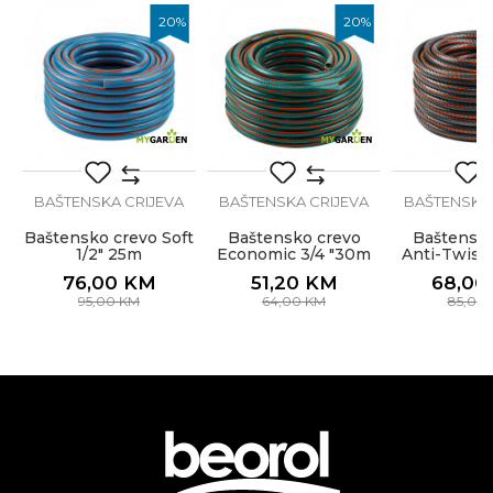
Namjena
Crijevo za baštu
20
%
20
%
Poruka
Zanat
Baštovani, Hobby
-
BAŠTENSKA CRIJEVA
BAŠTENSKA CRIJEVA
BAŠTENSKA 
POŠALJI
Baštensko crevo Soft
Baštensko crevo
Baštensko
1/2" 25m
Economic 3/4 "30m
Anti-Twist 
76,00
KM
51,20
KM
68,00
95,00
KM
64,00
KM
85,00