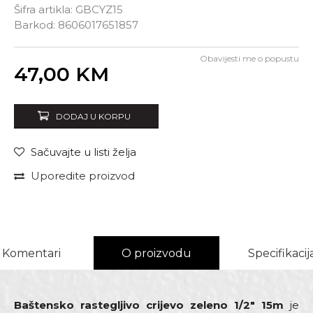
Šifra artikla:
GBCYZ15
Barkod:
8606017651857
Obavijesti me o popustu
Unesi količinu
47,00
KM
DODAJ U KORPU
Sačuvajte u listi želja
Uporedite proizvod
Komentari
O proizvodu
Specifikacij
Baštensko rastegljivo crijevo zeleno 1/2" 15m
je