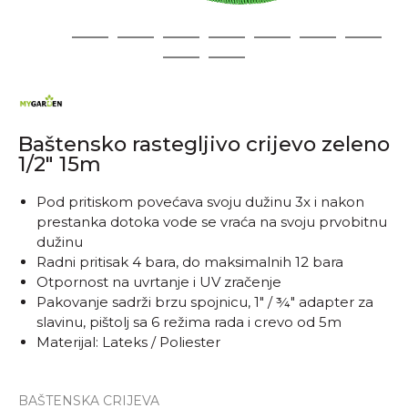
1
2
3
4
5
6
7
8
9
10
Baštensko rastegljivo crijevo zeleno
1/2" 15m
Pod pritiskom povećava svoju dužinu 3x i nakon
prestanka dotoka vode se vraća na svoju prvobitnu
dužinu
Radni pritisak 4 bara, do maksimalnih 12 bara
Otpornost na uvrtanje i UV zračenje
Pakovanje sadrži brzu spojnicu, 1" / ¾" adapter za
slavinu, pištolj sa 6 režima rada i crevo od 5m
Materijal: Lateks / Poliester
BAŠTENSKA CRIJEVA