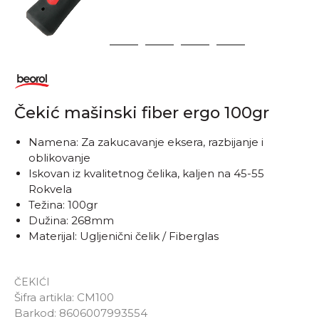
1
2
3
4
5
Čekić mašinski fiber ergo 100gr
Namena: Za zakucavanje eksera, razbijanje i
oblikovanje
Iskovan iz kvalitetnog čelika, kaljen na 45-55
Rokvela
Težina: 100gr
Dužina: 268mm
Materijal: Ugljenični čelik / Fiberglas
ČEKIĆI
Šifra artikla:
CM100
Barkod:
8606007993554