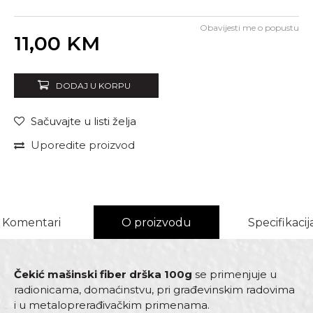
Obavijesti me o popustu
Unesi količinu
11,00
KM
DODAJ U KORPU
Sačuvajte u listi želja
Uporedite proizvod
Komentari
O proizvodu
Specifikacij
Čekić mašinski fiber drška 100g
se primenjuje u
radionicama, domaćinstvu, pri građevinskim radovima
i u metaloprerađivačkim primenama.