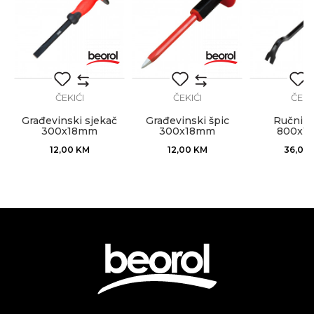
Električari, Fasaderi, Gipsari,
Izolateri, Kamenoresci, Keramičari,
Zanat
Mehaničari, Moleri i farbari,
Monteri, Parketari, Stolari,
POŠALJI
Tapetari, Tesari, Varioci,
Vodoinstalateri, Zidari
ČEKIĆI
ČEKIĆI
ČEKI
Građevinski sjekač
Građevinski špic
Ručni p
300x18mm
300x18mm
800x1
12,00
KM
12,00
KM
36,00