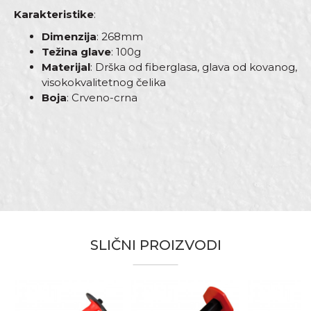
Karakteristike
:
Dimenzija
: 268mm
Težina glave
: 100g
Materijal
: Drška od fiberglasa, glava od kovanog,
visokokvalitetnog čelika
Boja
: Crveno-crna
Karakteristika
Vrijednost
Ime/Nadimak
Kategorija
Čekići
Brend
Beorol
Email
Dimenzija
243mm
Drška
Fiber-Ergo
SLIČNI PROIZVODI
Materijal
Ugljenični čelik
Poruka
Težina
100gr
Armirači, Baštovani, Bravari,