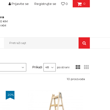
Prijavite se
Registrujte se
0
0
ava
150 KM
50 KM
Pretraži sajt
Prikaži
po strani
10
proizvoda
20
%