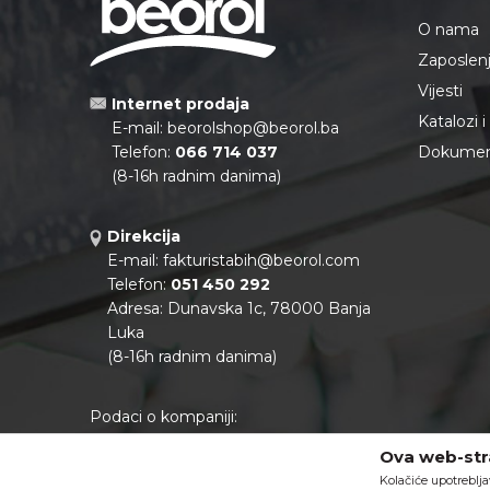
O nama
Zaposlen
Vijesti
Internet prodaja
Katalozi 
E-mail:
beorolshop@beorol.ba
Telefon:
066 714 037
Dokument
(8-16h radnim danima)
Direkcija
E-mail:
fakturistabih@beorol.com
Telefon:
051 450 292
Adresa: Dunavska 1c, 78000 Banja
Luka
(8-16h radnim danima)
Podaci o kompaniji:
Matični broj:
11041922
Ova web-stra
PIB:
402888130000
Kolačiće upotreblja
Tekući račun:
562099-80701364-60