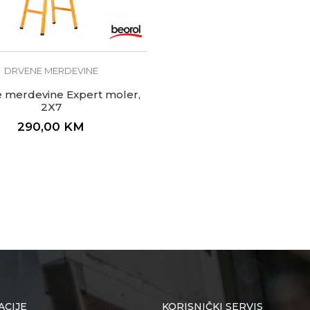
DRVENE MERDEVINE
 merdevine Expert moler,
2X7
290,00
KM
ACIJE
KORISNIČKI SERVIS