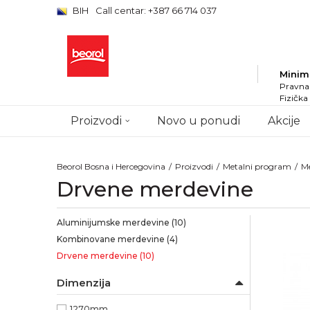
BIH
Call centar: +387 66 714 037
Minim
Pravna 
Fizička
Proizvodi
Novo u ponudi
Akcije
Beorol Bosna i Hercegovina
Proizvodi
Metalni program
M
Drvene merdevine
Aluminijumske merdevine
(10)
Kombinovane merdevine
(4)
Drvene merdevine
(10)
Dimenzija
1270mm