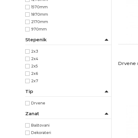
1570mm
1870mm
2170mm
970mm
Stepenik
2x3
2x4
Drvene 
2x5
2x6
2x7
Tip
Drvene
Zanat
Baštovani
Dekorateri