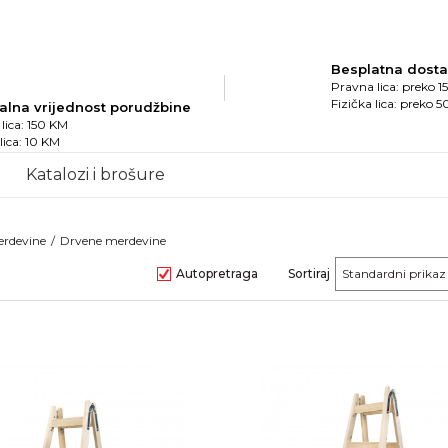
Besplatna dost
Pravna lica: preko 
Fizička lica: preko 
alna vrijednost porudžbine
lica: 150 KM
 lica: 10 KM
Katalozi i brošure
erdevine
Drvene merdevine
Autopretraga
Sortiraj