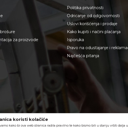
Politika privatnosti
je
Odricanje od odgovornosti
Uslovi korišćenja i prodaje
i brošure
Kako kupiti i načini plaćanja
acija za proizvode
Isporuka
Pravo na odustajanje i reklama
Najčešća pitanja
nica koristi kolačiće
vamo kako bi ova web stranica radila pravilno te kako bismo bili u stanju vršiti dalja