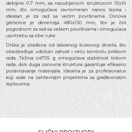
debljine 0.7 mm, sa nazubljenom strukturom 10x10
mm, što omogućava ravnomeran nanos lepka i
idealan je za rad sa većim površinama. Osnova
gleterice je dimenzija 480x130 mm, što je čini
pogodnom za rad sa velikim površinama i omogućava
upotrebu sa obe ruke.
Drška je izrađena od lakiranog bukovog drveta, što
obezbeđuje udoban zahvat i veću kontrolu prilikom
rada. Težina od705 g omogućava stabilnost tokom
rada, dok duga osnovna struktura garantuje efikasno
poravnavanje materijala. Idealna je za profesionalce
koji rade na zahtevnijim projektima sa građevinskim
lepkovima.
Karakteristika
Vrijednost
Ime/Nadimak
Kategorija
Gleterice inox