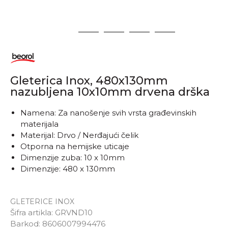
1
2
3
4
5
Gleterica Inox, 480x130mm
nazubljena 10x10mm drvena drška
Namena: Za nanošenje svih vrsta građevinskih
materijala
Materijal: Drvo / Nerđajući čelik
Otporna na hemijske uticaje
Dimenzije zuba: 10 x 10mm
Dimenzije: 480 x 130mm
GLETERICE INOX
Šifra artikla:
GRVND10
Barkod:
8606007994476