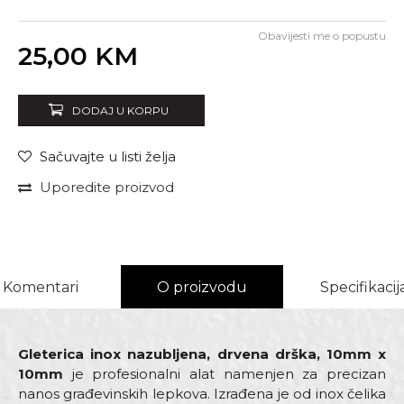
Obavijesti me o popustu
Unesi količinu
25,00
KM
DODAJ U KORPU
Sačuvajte u listi želja
Uporedite proizvod
Komentari
O proizvodu
Specifikacij
Gleterica inox nazubljena, drvena drška, 10mm x
10mm
je profesionalni alat namenjen za precizan
nanos građevinskih lepkova. Izrađena je od inox čelika