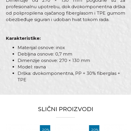
Dimenzije od 270 × 130 mm pogodne su za
profesionalnu upotrebu, dok dvokomponentna drška
od polipropilena ojačanog fiberglasom i TPE gumom
obezbeđuje siguran i udoban hvat tokom rada.
Karakteristike:
Materijal osnove: inox
Debljina osnove: 0,7 mm
Dimenzije osnove: 270 × 130 mm
Model: ravna
Drška: dvokomponentna, PP + 30% fiberglas +
TPE
Karakteristika
Vrijednost
Ime/Nadimak
Kategorija
Gleterice inox
SLIČNI PROIZVODI
Brend
Beorol
Email
Dimenzija
270 x 130mm
%
20
%
20
%