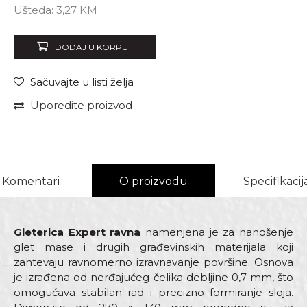
Ušteda:
3,27
KM
DODAJ U KORPU
Sačuvajte u listi želja
Uporedite proizvod
Komentari
O proizvodu
Specifikacij
Gleterica Expert ravna
namenjena je za nanošenje
glet mase i drugih građevinskih materijala koji
zahtevaju ravnomerno izravnavanje površine. Osnova
je izrađena od nerđajućeg čelika debljine 0,7 mm, što
omogućava stabilan rad i precizno formiranje sloja.