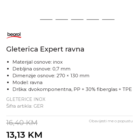
1
2
3
4
5
6
Gleterica Expert ravna
Materijal osnove: inox
Debljina osnove: 0,7 mm
Dimenzije osnove: 270 × 130 mm
Model: ravna
Drška: dvokomponentna, PP + 30% fiberglas + TPE
GLETERICE INOX
Šifra artikla:
GER
16,40
KM
Obavijesti me o popustu
13,13
KM
Unesi količinu