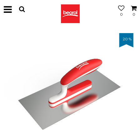
0
0
20
%