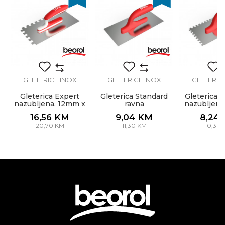
Drška
Soft
Materijal
Nerđajući čelik
Poruka
Oblik
Ravna
x
ka
Hobby, Kamenoresci, Moleri i
Zanat
farbari, Zidari
GLETERICE INOX
GLETERICE INOX
GLETERIC
Gleterica Expert
Gleterica Standard
Gleterica 
nazubljena, 12mm x
ravna
nazubljena
POŠALJI
12mm
8m
16,56
KM
9,04
KM
8,24
20,70
KM
11,30
KM
10,30