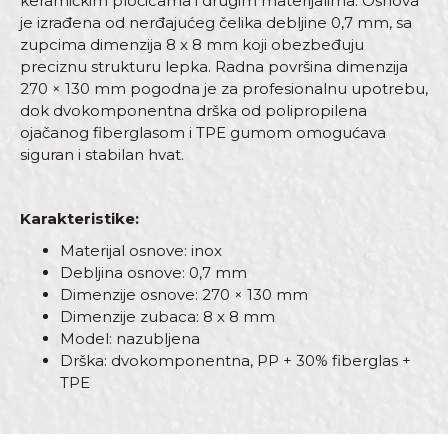
keramičkim pločicama i drugim materijalima. Osnova
je izrađena od nerđajućeg čelika debljine 0,7 mm, sa
zupcima dimenzija 8 x 8 mm koji obezbeđuju
preciznu strukturu lepka. Radna površina dimenzija
270 × 130 mm pogodna je za profesionalnu upotrebu,
dok dvokomponentna drška od polipropilena
ojačanog fiberglasom i TPE gumom omogućava
siguran i stabilan hvat.
Karakteristike:
Materijal osnove: inox
Debljina osnove: 0,7 mm
Dimenzije osnove: 270 × 130 mm
Dimenzije zubaca: 8 x 8 mm
Model: nazubljena
Drška: dvokomponentna, PP + 30% fiberglas +
TPE
Karakteristika
Vrijednost
Ime/Nadimak