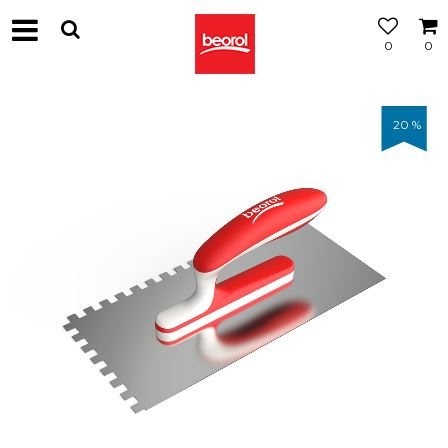
0
0
20
%