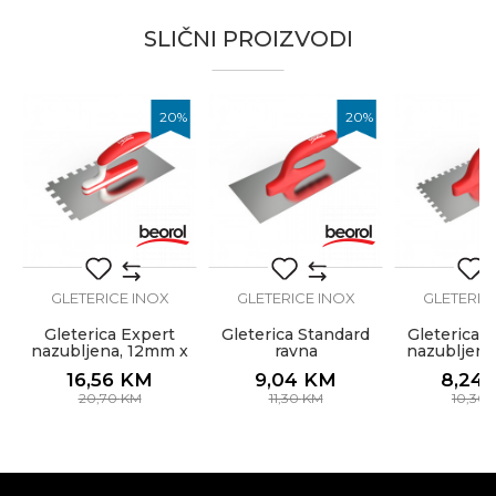
Kategorija
Gleterice inox
SLIČNI PROIZVODI
Brend
Beorol
Email
Dimenzija
270 x 130mm
%
20
%
20
%
Drška
Soft
Materijal
Nerđajući čelik
Poruka
Oblik
Ravna nazubljena
x
ka
Hobby, Kamenoresci, Moleri i
Zanat
farbari, Zidari
GLETERICE INOX
GLETERICE INOX
GLETERIC
Zupci
8 x 8mm
Gleterica Expert
Gleterica Standard
Gleterica 
nazubljena, 12mm x
ravna
nazubljena
POŠALJI
12mm
8m
16,56
KM
9,04
KM
8,24
20,70
KM
11,30
KM
10,30