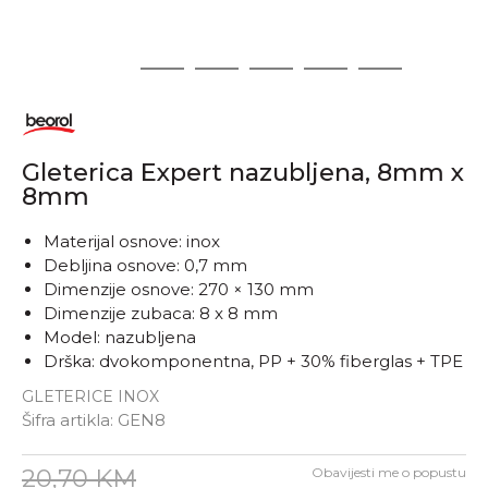
1
2
3
4
5
6
Gleterica Expert nazubljena, 8mm x
8mm
Materijal osnove: inox
Debljina osnove: 0,7 mm
Dimenzije osnove: 270 × 130 mm
Dimenzije zubaca: 8 x 8 mm
Model: nazubljena
Drška: dvokomponentna, PP + 30% fiberglas + TPE
GLETERICE INOX
Šifra artikla:
GEN8
20,70
KM
Obavijesti me o popustu