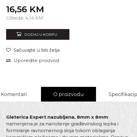
16,56
KM
Unesi količinu
Ušteda:
4,14
KM
DODAJ U KORPU
Sačuvajte u listi želja
Uporedite proizvod
Komentari
O proizvodu
Specifikacij
Gleterica Expert nazubljena, 8mm x 8mm
namenjena je za nanošenje građevinskog lepka i
formiranje ravnomernog sloja tokom oblaganja