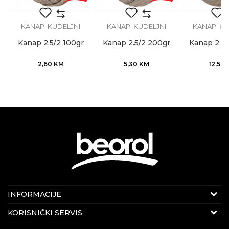
KANAPI KUDELJNI
KANAPI KUDELJNI
KANAPI KU
POŠALJI
Kanap 2.5/2 100gr
Kanap 2.5/2 200gr
Kanap 2.5/
2,60
KM
5,30
KM
12,50
Internet prodaja
INFORMACIJE
E-mail:
beorolshop@beorol.ba
O nama
KORISNIČKI SERVIS
Telefon:
066 714 037
Zaposlenje
(8-16h radnim danima)