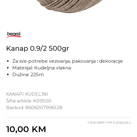
Kanap 0.9/2 500gr
Za sve potrebe vezivanja, pakovanja i dekoracije
Materijal: Kudeljna vlakna
Dužina: 225m
KANAPI KUDELJNI
Šifra artikla:
K09500
Barkod:
8606007996128
Obavijesti me o popustu
Unesi količinu
10,00
KM