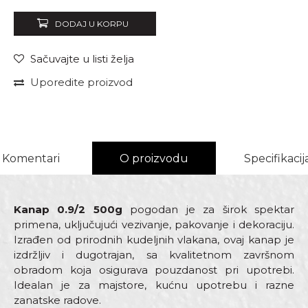
DODAJ U KORPU
Sačuvajte u listi želja
Uporedite proizvod
Komentari
O proizvodu
Specifikacij
Kanap 0.9/2 500g
pogodan je za širok spektar
primena, uključujući vezivanje, pakovanje i dekoraciju.
Izrađen od prirodnih kudeljnih vlakana, ovaj kanap je
izdržljiv i dugotrajan, sa kvalitetnom završnom
obradom koja osigurava pouzdanost pri upotrebi.
Idealan je za majstore, kućnu upotrebu i razne
zanatske radove.