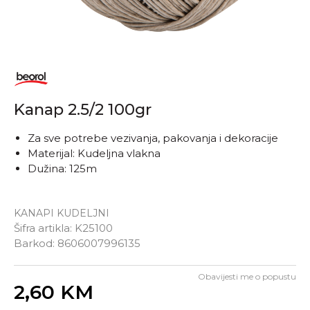
Kanap 2.5/2 100gr
Za sve potrebe vezivanja, pakovanja i dekoracije
Materijal: Kudeljna vlakna
Dužina: 125m
KANAPI KUDELJNI
Šifra artikla:
K25100
Barkod:
8606007996135
Obavijesti me o popustu
Unesi količinu
2,60
KM