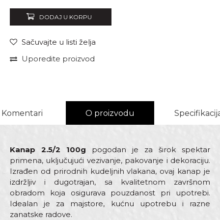
DODAJ U KORPU
Sačuvajte u listi želja
Uporedite proizvod
Komentari
O proizvodu
Specifikacij
Kanap 2.5/2 100g
pogodan je za širok spektar
primena, uključujući vezivanje, pakovanje i dekoraciju.
Izrađen od prirodnih kudeljnih vlakana, ovaj kanap je
izdržljiv i dugotrajan, sa kvalitetnom završnom
obradom koja osigurava pouzdanost pri upotrebi.
Idealan je za majstore, kućnu upotrebu i razne
zanatske radove.