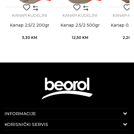
POŠALJI
KANAPI KUDELJNI
KANAPI KUDELJNI
KANAPI KU
Kanap 2.5/2 200gr
Kanap 2.5/2 500gr
Kanap 0.9/
5,30
KM
12,50
KM
2,20
Internet prodaja
INFORMACIJE
E-mail:
beorolshop@beorol.ba
O nama
KORISNIČKI SERVIS
Telefon:
066 714 037
Zaposlenje
(8-16h radnim danima)