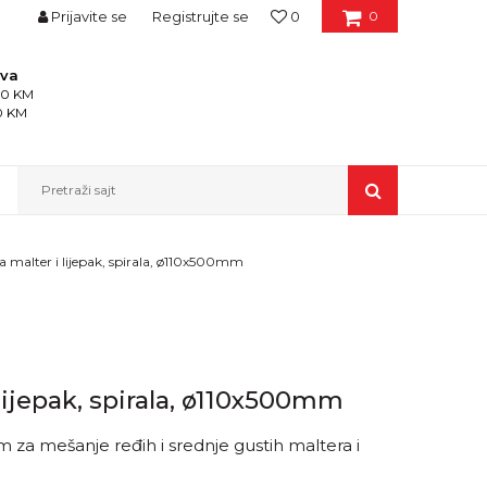
Prijavite se
Registrujte se
0
0
ava
150 KM
50 KM
Pretraži sajt
a malter i lijepak, spirala, ø110x500mm
 lijepak, spirala, ø110x500mm
m za mešanje ređih i srednje gustih maltera i