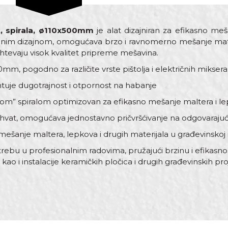
k, spirala, ø110x500mm
je alat dizajniran za efikasno meš
alnim dizajnom, omogućava brzo i ravnomerno mešanje mater
 zahtevaju visok kvalitet pripreme mešavina.
0mm, pogodno za različite vrste pištolja i električnih miksera
antuje dugotrajnost i otpornost na habanje
rzom” spiralom optimizovan za efikasno mešanje maltera i l
 prihvat, omogućava jednostavno pričvršćivanje na odgovaraju
 mešanje maltera, lepkova i drugih materijala u građevinskoj i
trebu u profesionalnim radovima, pružajući brzinu i efikasno
 kao i instalacije keramičkih pločica i drugih građevinskih pro
dnost
Email
i