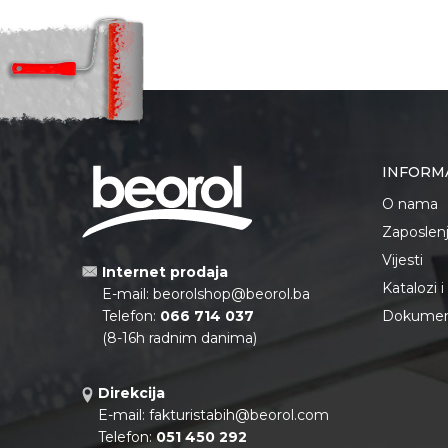
INFORM
O nama
Zaposlen
Vijesti
Internet prodaja
Katalozi 
E-mail:
beorolshop@beorol.ba
Telefon:
066 714 037
Dokument
(8-16h radnim danima)
Direkcija
E-mail:
fakturistabih@beorol.com
Telefon:
051 450 292