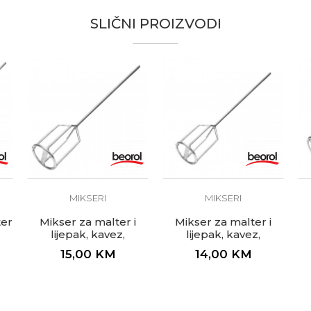
SLIČNI PROIZVODI
l
 500mm
 sa “brzom” spiralom za miješanje rjeđih i srednje gustih mal
rični prihvat
ri, Izolateri, Kamenoresci, Keramičari, Moleri i farbari, Vodoin
MIKSERI
MIKSERI
ter
Mikser za malter i
Mikser za malter i
lijepak, kavez,
lijepak, kavez,
ø100x500mm
ø80x500mm
15,00
KM
14,00
KM