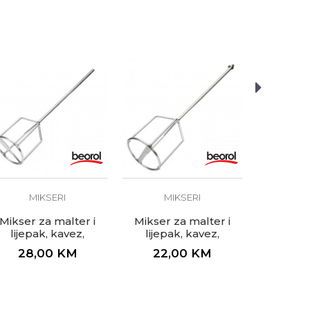
tera i ljepkova
MI
Mikser 
stalateri, Zidari
lijepa
ø90x5
25
MIKSERI
MIKSERI
Mikser za malter i
Mikser za malter i
lijepak, kavez,
lijepak, kavez,
ø100x500mm, SDS
ø120x600mm, M14
28,00
KM
22,00
KM