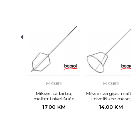
Brend
Beoro
Dimenzija
110 x
Poruka
Materijal
Čelik
Namjena
Mikser
ERI
Prihvat
Cilind
malter i
Zanat
Fasade
la spirala,
m, SDS
POŠALJI
0
KM
MIKSERI
MIKSERI
Mikser za farbu,
Mikser za gips, mal
malter i nivelišuće
i nivelišuće mase,
mase, ø115x660mm
ø120x500mm
17,00
KM
14,00
KM