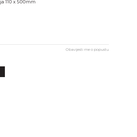
ija 110 x 500mm
Obavijesti me o popustu