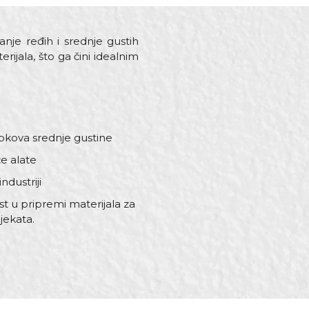
anje ređih i srednje gustih
ijala, što ga čini idealnim
epkova srednje gustine
će alate
ndustriji
st u pripremi materijala za
jekata.