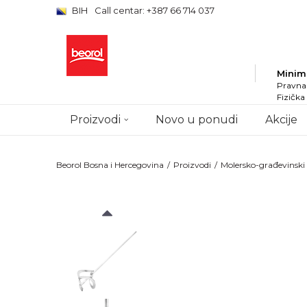
BIH
Call centar: +387 66 714 037
Minim
Pravna 
Fizička
Proizvodi
Novo u ponudi
Akcije
Beorol Bosna i Hercegovina
Proizvodi
Molersko-građevinsk