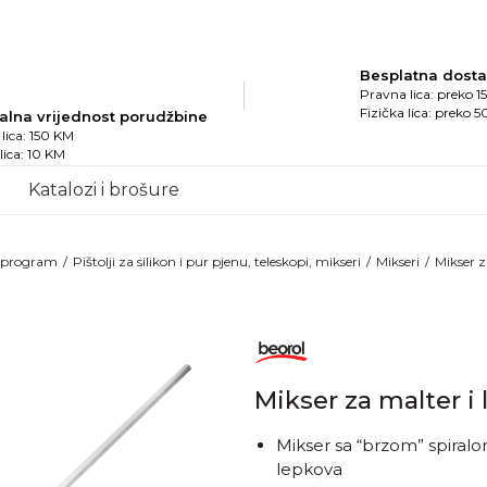
Besplatna dost
Pravna lica: preko 
Fizička lica: preko 
alna vrijednost porudžbine
lica: 150 KM
 lica: 10 KM
Katalozi i brošure
i program
Pištolji za silikon i pur pjenu, teleskopi, mikseri
Mikseri
Mikser z
Mikser za malter i
Mikser sa “brzom” spiralo
lepkova