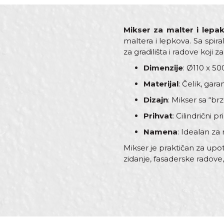
Mikser za malter i lepa
maltera i lepkova. Sa spir
za gradilišta i radove koji
Dimenzije
: Ø110 x 50
Materijal
: Čelik, gar
Dizajn
: Mikser sa “b
Prihvat
: Cilindrični
Namena
: Idealan za
Mikser je praktičan za upo
zidanje, fasaderske radove,
Karakteristika
Vrije
Ime/Nadimak
Kategorija
Mikser