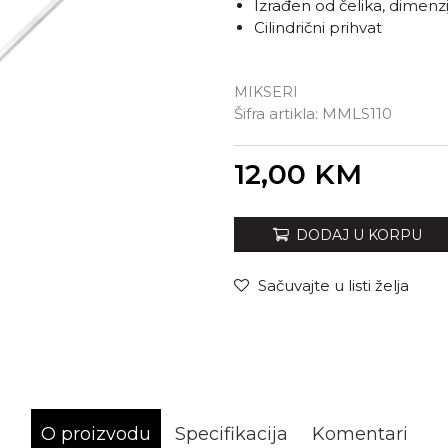
Izrađen od čelika, dimenz
Cilindrični prihvat
MIKSERI
Šifra artikla:
MMLS110
Unesi količinu
12,00
KM
DODAJ U KORPU
Sačuvajte u listi želja
O proizvodu
Specifikacija
Komentari