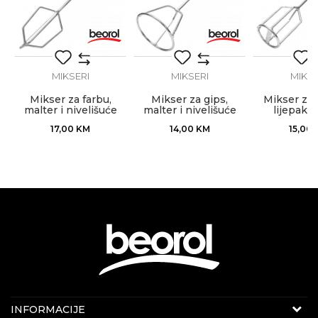
Namjena
Poruka
masa najrazličitijih vrsta
Prihvat
Cilindrični prihvat
,
Težina
261gr
MIKSERI
MIKSERI
MIKSE
Zanat
Fasaderi, Moleri i farbari, Zidari
Mikser za farbu,
Mikser za gips,
Mikser za 
malter i nivelišuće
malter i nivelišuće
lijepak, 
POŠALJI
mase, ø115x660mm
mase, ø120x500mm
ø100x5
17,00
KM
14,00
KM
15,00
Internet prodaja
INFORMACIJE