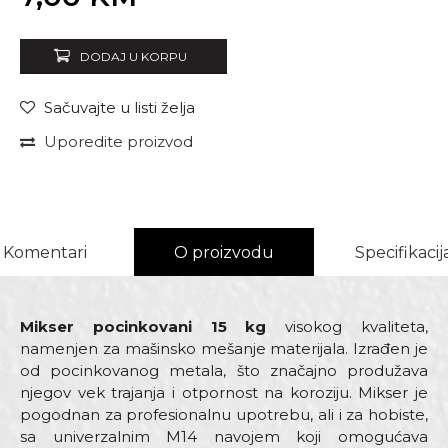
DODAJ U KORPU
Sačuvajte u listi želja
Uporedite proizvod
Komentari
O proizvodu
Specifikacij
Mikser pocinkovani 15 kg
visokog kvaliteta,
namenjen za mašinsko mešanje materijala. Izrađen je
od pocinkovanog metala, što značajno produžava
njegov vek trajanja i otpornost na koroziju. Mikser je
pogodnan za profesionalnu upotrebu, ali i za hobiste,
sa univerzalnim M14 navojem koji omogućava