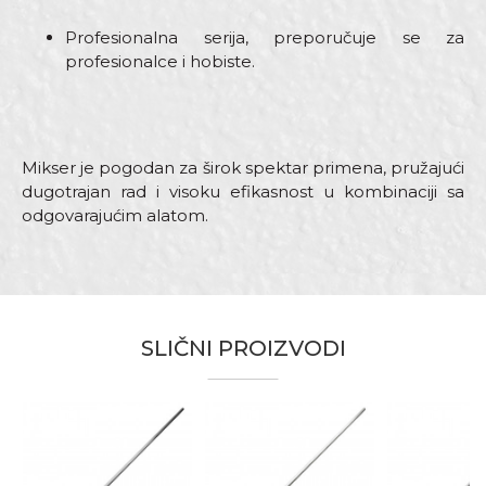
Profesionalna serija, preporučuje se za
profesionalce i hobiste.
Mikser je pogodan za širok spektar primena, pružajući
dugotrajan rad i visoku efikasnost u kombinaciji sa
odgovarajućim alatom.
Karakteristika
Vrijednost
Ime/Nadimak
Kategorija
Mikseri
SLIČNI PROIZVODI
Brend
Beorol
Email
Dimenzija
400mm
Materijal
Pocinkovani čelik
Koristi se za mašinsko miješanje