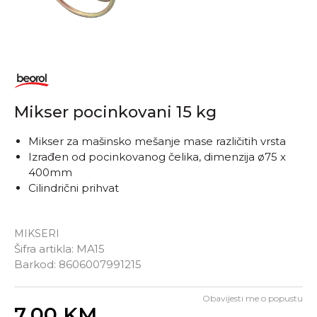
Mikser pocinkovani 15 kg
Mikser za mašinsko mešanje mase različitih vrsta
Izrađen od pocinkovanog čelika, dimenzija ø75 x
400mm
Cilindrični prihvat
MIKSERI
Šifra artikla:
MA15
Barkod:
8606007991215
Obavijesti me o popustu
Unesi količinu
7,00
KM