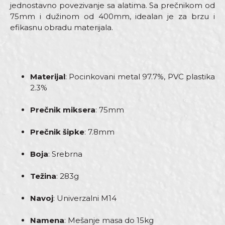
jednostavno povezivanje sa alatima. Sa prečnikom od
75mm i dužinom od 400mm, idealan je za brzu i
efikasnu obradu materijala.
Materijal
: Pocinkovani metal 97.7%, PVC plastika
2.3%
Prečnik miksera
: 75mm
Prečnik šipke
: 7.8mm
Boja
: Srebrna
Težina
: 283g
Navoj
: Univerzalni M14
Namena
: Mešanje masa do 15kg