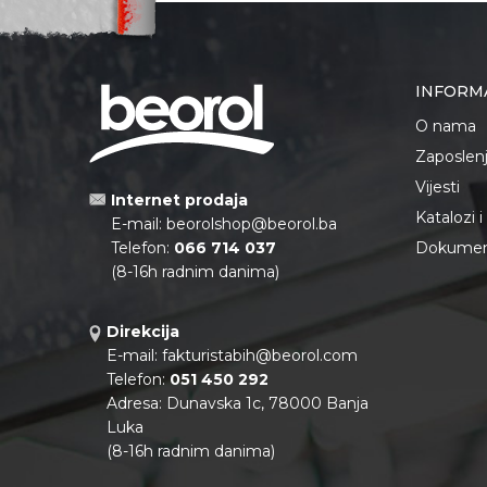
INFORM
O nama
Zaposlen
Vijesti
Internet prodaja
Katalozi 
E-mail:
beorolshop@beorol.ba
Telefon:
066 714 037
Dokument
(8-16h radnim danima)
Direkcija
E-mail:
fakturistabih@beorol.com
Telefon:
051 450 292
Adresa: Dunavska 1c, 78000 Banja
Luka
(8-16h radnim danima)