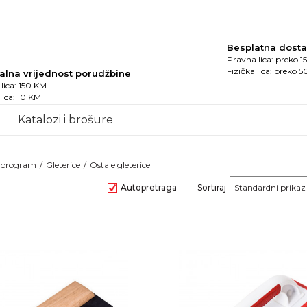
Besplatna dost
Pravna lica: preko 
Fizička lica: preko 
alna vrijednost porudžbine
lica: 150 KM
 lica: 10 KM
Katalozi i brošure
i program
Gleterice
Ostale gleterice
Autopretraga
Sortiraj