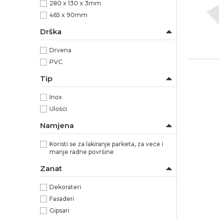
280 x 130 x 3mm
465 x 90mm
Drška
Drvena
PVC
Tip
Inox
Ulošci
Namjena
Koristi se za lakiranje parketa, za veće i
manje radne površine
Zanat
Dekorateri
Fasaderi
Gipsari