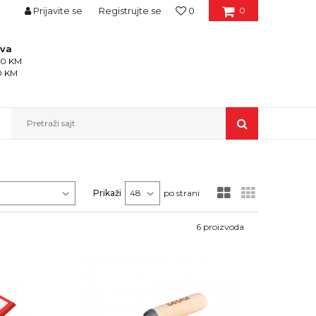
Prijavite se
Registrujte se
0
0
ava
150 KM
50 KM
Pretraži sajt
Prikaži
po strani
6
proizvoda