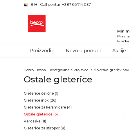
BIH
Call centar: +387 66 714 037
Minim
Pravna 
Fizička
Proizvodi
Novo u ponudi
Akcije
Beorol Bosna i Hercegovina
Proizvodi
Molersko-građevinsk
Ostale gleterice
Gleterice čelične
(1)
Gleterice inox
(26)
Gleterice za keramičare
(4)
Ostale gleterice
(6)
Perdaške
(11)
Gleterice za stiropor
(8)