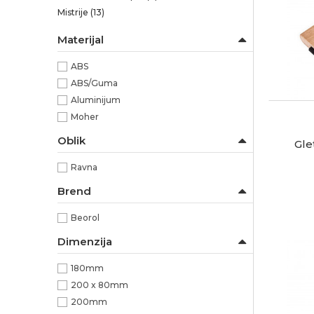
Mistrije
(13)
Materijal
ABS
ABS/Guma
Aluminijum
Moher
Oblik
Gl
Ravna
Brend
Beorol
Dimenzija
180mm
200 x 80mm
200mm