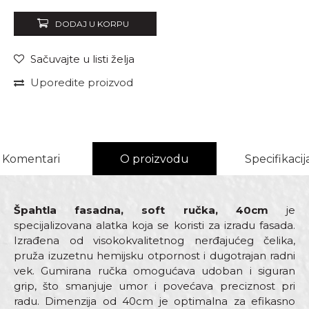
DODAJ U KORPU
Sačuvajte u listi želja
Uporedite proizvod
Komentari
O proizvodu
Specifikacij
Špahtla fasadna, soft ručka, 40cm
je
specijalizovana alatka koja se koristi za izradu fasada.
Izrađena od visokokvalitetnog nerđajućeg čelika,
pruža izuzetnu hemijsku otpornost i dugotrajan radni
vek. Gumirana ručka omogućava udoban i siguran
grip, što smanjuje umor i povećava preciznost pri
radu. Dimenzija od 40cm je optimalna za efikasno