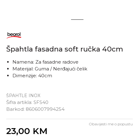
1
2
Špahtla fasadna soft ručka 40cm
Namena: Za fasadne radove
Materijal: Guma / Nerđajući čelik
Dimenzije: 40cm
ŠPAHTLE INOX
Šifra artikla:
SFS40
Barkod:
8606007994254
Obavijesti me o popustu
Unesi količinu
23,00
KM