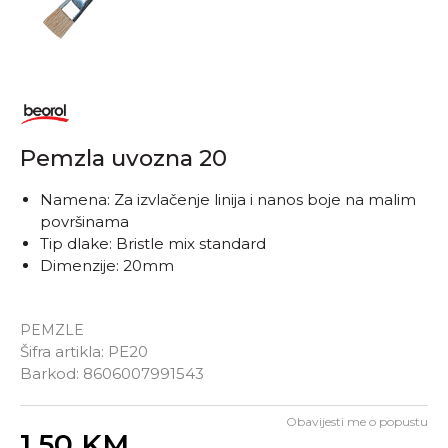
Pemzla uvozna 20
Namena: Za izvlačenje linija i nanos boje na malim
površinama
Tip dlake: Bristle mix standard
Dimenzije: 20mm
PEMZLE
Šifra artikla:
PE20
Barkod:
8606007991543
Obavijesti me o popustu
Unesi količinu
1,50
KM