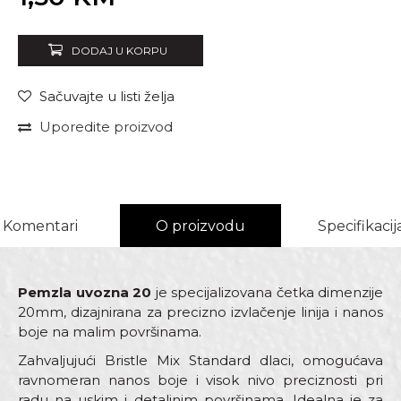
DODAJ U KORPU
Sačuvajte u listi želja
Uporedite proizvod
Komentari
O proizvodu
Specifikacij
Pemzla uvozna 20
je specijalizovana četka dimenzije
20mm, dizajnirana za precizno izvlačenje linija i nanos
boje na malim površinama.
Zahvaljujući Bristle Mix Standard dlaci, omogućava
ravnomeran nanos boje i visok nivo preciznosti pri
radu na uskim i detaljnim površinama. Idealna je za