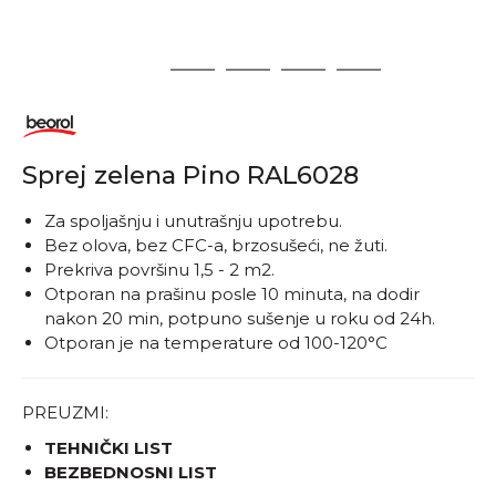
1
2
3
4
5
Sprej zelena Pino RAL6028
​​​​​​Za spoljašnju i unutrašnju upotrebu.
Bez olova, bez CFC-a, brzosušeći, ne žuti.
Prekriva površinu 1,5 - 2 m2.
Otporan na prašinu posle 10 minuta, na dodir
nakon 20 min, potpuno sušenje u roku od 24h.
Otporan je na temperature od 100-120°C
PREUZMI:
TEHNIČKI LIST
BEZBEDNOSNI LIST