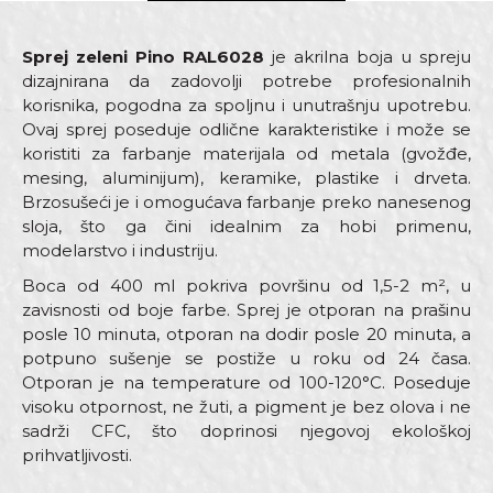
Sprej zeleni Pino RAL6028
je akrilna boja u spreju
dizajnirana da zadovolji potrebe profesionalnih
korisnika, pogodna za spoljnu i unutrašnju upotrebu.
Ovaj sprej poseduje odlične karakteristike i može se
koristiti za farbanje materijala od metala (gvožđe,
mesing, aluminijum), keramike, plastike i drveta.
Brzosušeći je i omogućava farbanje preko nanesenog
sloja, što ga čini idealnim za hobi primenu,
modelarstvo i industriju.
Boca od 400 ml pokriva površinu od 1,5-2 m², u
zavisnosti od boje farbe. Sprej je otporan na prašinu
posle 10 minuta, otporan na dodir posle 20 minuta, a
potpuno sušenje se postiže u roku od 24 časa.
Otporan je na temperature od 100-120°C. Poseduje
visoku otpornost, ne žuti, a pigment je bez olova i ne
sadrži CFC, što doprinosi njegovoj ekološkoj
prihvatljivosti.