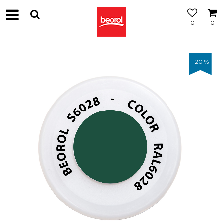
0
0
20
%