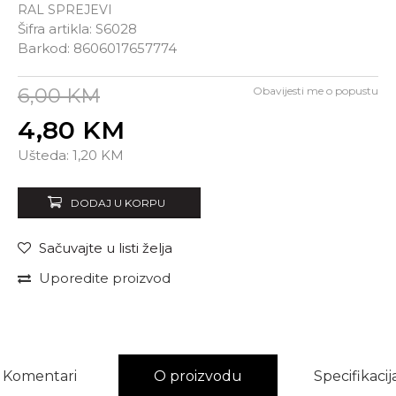
RAL SPREJEVI
Šifra artikla:
S6028
Barkod:
8606017657774
6,00
KM
Obavijesti me o popustu
4,80
KM
Unesi količinu
Ušteda:
1,20
KM
DODAJ U KORPU
Sačuvajte u listi želja
Uporedite proizvod
Komentari
O proizvodu
Specifikacij