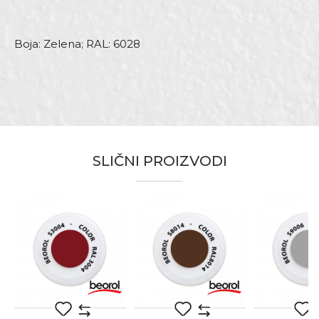
Boja: Zelena; RAL: 6028
Karakteristika
Vrijednost
Ime/Nadimak
Kategorija
RAL sprejevi
SLIČNI PROIZVODI
Boja
Zelena
Email
Brend
Beorol
Bravari, Hobby, Lakireri,
Zanat
Mehaničari, Moleri i farbari,
Monteri, Stolari, Tapetari, Varioci
Poruka