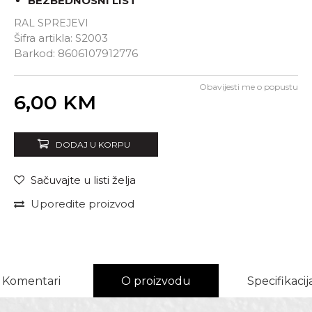
BEZBEDNOSNI LIST
RAL SPREJEVI
Šifra artikla:
S2003
Barkod:
8606107912776
Obavijesti me o popustu
Unesi količinu
6,00
KM
DODAJ U KORPU
Sačuvajte u listi želja
Uporedite proizvod
Komentari
O proizvodu
Specifikacij