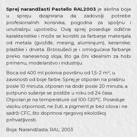
Sprej narandžasti Pastello RAL2003
je akrilna boja
u spreju dizajnirana da zadovolji potrebe
profesionalnih korisnika, pogodna za spoljnu i
unutrašnju upotrebu. Ovaj sprej poseduje odlične
karakteristike i može se koristiti za farbanje materijala
od metala (gvožđe, mesing, aluminijum), keramike,
plastike i drveta. Brzosušeći je i omogućava farbanje
preko nanesenog sloja, što ga čini idealnim za hobi
primenu, modelarstvo i industriju.
Boca od 400 ml pokriva površinu od 1,5-2 m², u
zavisnosti od boje farbe. Sprej je otporan na prašinu
posle 10 minuta, otporan na dodir posle 20 minuta, a
potpuno sušenje se postiže u roku od 24 časa.
Otporan je na temperature od 100-120°C. Poseduje
visoku otpornost, ne žuti, a pigment je bez olova i ne
sadrži CFC, što doprinosi njegovoj ekološkoj
prihvatljivosti.
Boja: Narandžasta; RAL: 2003