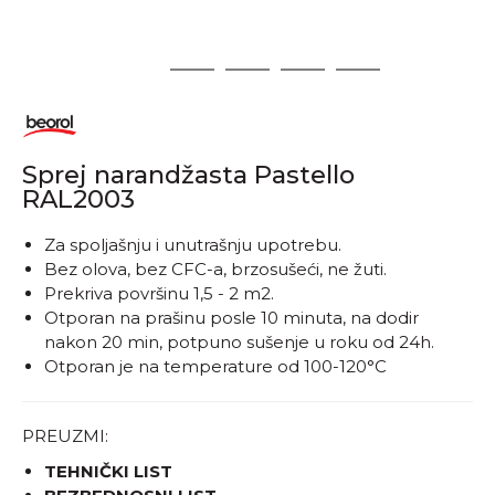
1
2
3
4
5
Sprej narandžasta Pastello
RAL2003
​​​​​​Za spoljašnju i unutrašnju upotrebu.
Bez olova, bez CFC-a, brzosušeći, ne žuti.
Prekriva površinu 1,5 - 2 m2.
Otporan na prašinu posle 10 minuta, na dodir
nakon 20 min, potpuno sušenje u roku od 24h.
Otporan je na temperature od 100-120°C
PREUZMI:
TEHNIČKI LIST