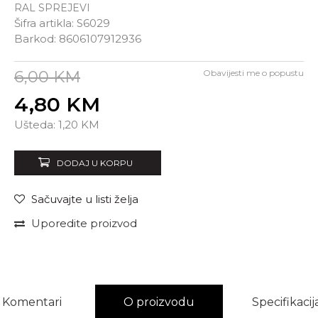
RAL SPREJEVI
Šifra artikla:
S6029
Barkod:
8606107912936
6,00
KM
Obavijesti me o popustu
4,80
KM
Unesi količinu
Ušteda:
1,20
KM
DODAJ U KORPU
Sačuvajte u listi želja
Uporedite proizvod
Komentari
O proizvodu
Specifikacij