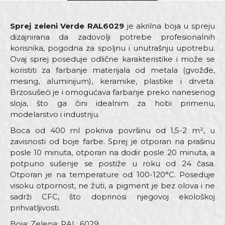
Sprej zeleni Verde RAL6029
je akrilna boja u spreju
dizajnirana da zadovolji potrebe profesionalnih
korisnika, pogodna za spoljnu i unutrašnju upotrebu.
Ovaj sprej poseduje odlične karakteristike i može se
koristiti za farbanje materijala od metala (gvožđe,
mesing, aluminijum), keramike, plastike i drveta.
Brzosušeći je i omogućava farbanje preko nanesenog
sloja, što ga čini idealnim za hobi primenu,
modelarstvo i industriju.
Boca od 400 ml pokriva površinu od 1,5-2 m², u
zavisnosti od boje farbe. Sprej je otporan na prašinu
posle 10 minuta, otporan na dodir posle 20 minuta, a
potpuno sušenje se postiže u roku od 24 časa.
Otporan je na temperature od 100-120°C. Poseduje
visoku otpornost, ne žuti, a pigment je bez olova i ne
sadrži CFC, što doprinosi njegovoj ekološkoj
prihvatljivosti.
Boja: Zelena; RAL: 6029