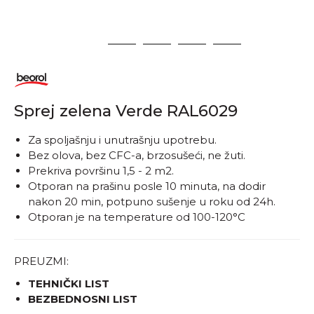
1
2
3
4
5
Sprej zelena Verde RAL6029
​​​​​​Za spoljašnju i unutrašnju upotrebu.
Bez olova, bez CFC-a, brzosušeći, ne žuti.
Prekriva površinu 1,5 - 2 m2.
Otporan na prašinu posle 10 minuta, na dodir
nakon 20 min, potpuno sušenje u roku od 24h.
Otporan je na temperature od 100-120°C
PREUZMI:
TEHNIČKI LIST
BEZBEDNOSNI LIST