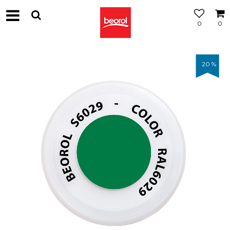
0
0
20
%