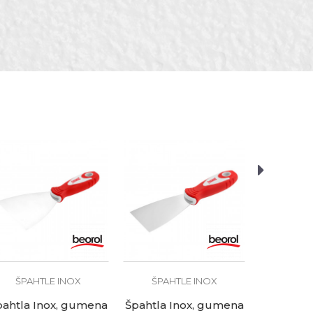
ŠPAH
Špahtla 
drš
5,
ŠPAHTLE INOX
ŠPAHTLE INOX
pahtla Inox, gumena
Špahtla Inox, gumena