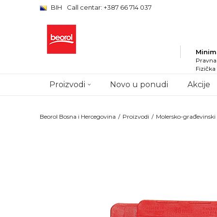
BIH
Call centar: +387 66 714 037
Minim
Pravna 
Fizička
Proizvodi
Novo u ponudi
Akcije
Beorol Bosna i Hercegovina
Proizvodi
Molersko-građevinsk