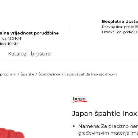
Besplatna dost
Pravna lica: preko 
Fizička lica: preko 
alna vrijednost porudžbine
lica: 150 KM
 lica: 10 KM
Katalozi i brošure
i program
Špahtle
Špahtle inox
Japan špahtle Inox set 4 kom
Japan špahtle Ino
Namena: Za precizno nano
građevinskim materijalim