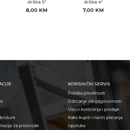
drška 5"
drška 4"
8,00
KM
7,00
KM
ACIJE
KORISNIČKI SERVIS
Politika privatnosti
je
Odricanje od odgovornosti
Uslovi korišćenja i prodaje
i brošure
Kako kupiti i načini plaćanja
acija za proizvode
Isporuka