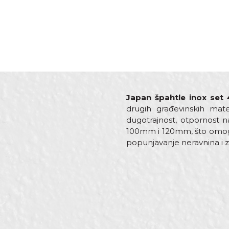
Japan špahtle inox set
drugih građevinskih mate
dugotrajnost, otpornost na
100mm i 120mm, što omoguć
popunjavanje neravnina i 
Karakteristika
Ime/Nadimak
Kategorija
Brend
Dimenzija