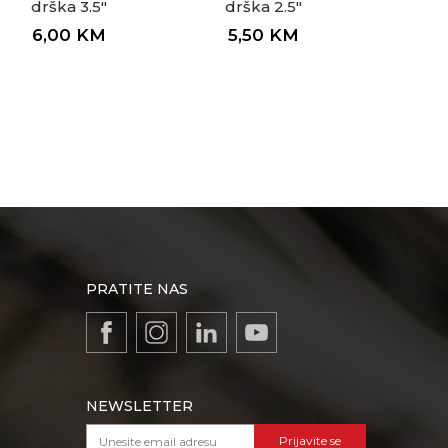
drška 3.5"
drška 2.5"
6,00
KM
5,50
KM
PRATITE NAS
NEWSLETTER
Prijavite se