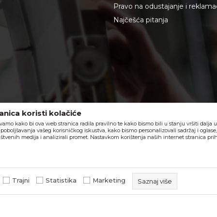
Pravo na odustajanje i reklama
Najčešća pitanja
nica koristi kolačiće
vamo kako bi ova web stranica radila pravilno te kako bismo bili u stanju vršiti dalja
poboljšavanja vašeg korisničkog iskustva, kako bismo personalizovali sadržaj i oglase
štvenih medija i analizirali promet. Nastavkom korištenja naših internet stranica pri
Trajni
Statistika
Marketing
Saznaj više
u slika i samih cijena, ali ne možemo garantovati da su sve informacije komple
ponude i ne podrazumeva da su dostupni u svakom trenutku.
beorol.ba
NB SOFT
©2026
, Izrada
. Sva prava zadržana.
Osiguravaju ispravno funkcioniranje web stranice i omogućuju
funkcionalnosti poput navigacije i pristupa zaštićenim područji