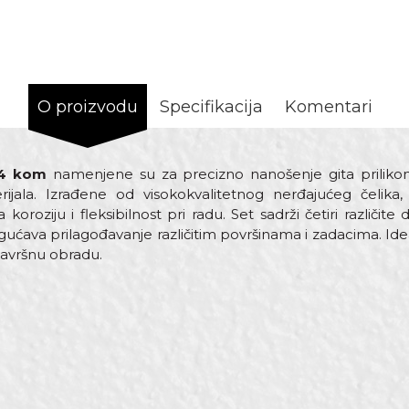
O proizvodu
Specifikacija
Komentari
 4 kom
namenjene su za precizno nanošenje gita priliko
rijala. Izrađene od visokokvalitetnog nerđajućeg čelik
 koroziju i fleksibilnost pri radu. Set sadrži četiri različ
ava prilagođavanje različitim površinama i zadacima. Idea
završnu obradu.
Vrijednost
Email
Špahtle inox
Beorol
50, 80, 100, 120mm