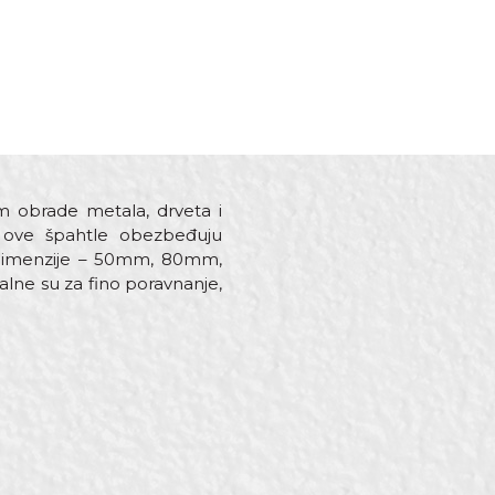
m obrade metala, drveta i
a, ove špahtle obezbeđuju
ite dimenzije – 50mm, 80mm,
lne su za fino poravnanje,