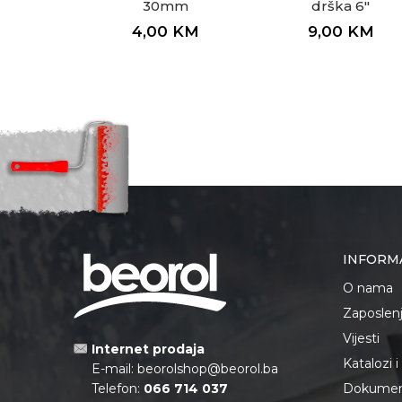
30mm
drška 6"
4,00
KM
9,00
KM
INFORM
O nama
Zaposlen
Vijesti
Internet prodaja
Katalozi 
E-mail:
beorolshop@beorol.ba
Telefon:
066 714 037
Dokument