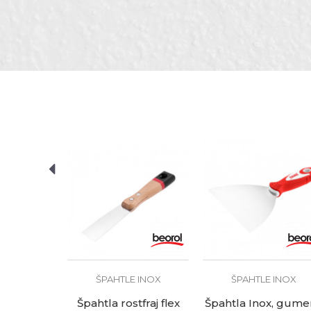
Poruka
Materijal
Namjena
Set
Tip
POŠALJI
Zanat
 INOX
x flex PVC
mm
KM
ŠPAHTLE INOX
ŠPAHTLE INOX
Špahtla rostfraj flex
Špahtla Inox, gume