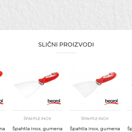
Nerđajući čelik
Za precizno nanošenje gita
4kom
Japan
SLIČNI PROIZVODI
Lakireri, Moleri i farbari, Parketari
ŠPAHTLE INOX
ŠPAHTLE INOX
na
Špahtla Inox, gumena
Špahtla Inox, gumena
Š