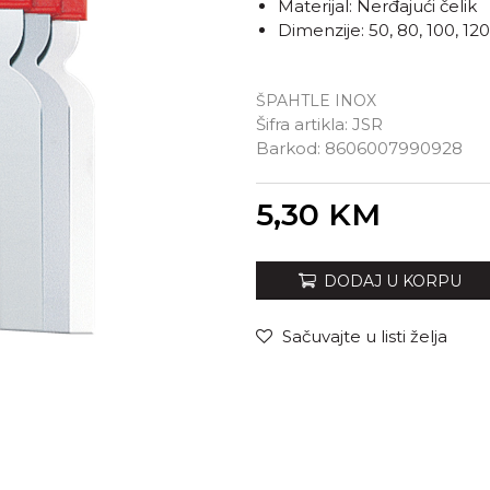
Materijal: Nerđajući čelik
Dimenzije: 50, 80, 100, 
ŠPAHTLE INOX
Šifra artikla:
JSR
Barkod:
8606007990928
Unesi količinu
5,30
KM
DODAJ U KORPU
Sačuvajte u listi želja