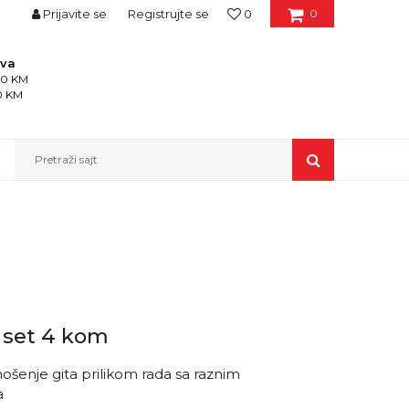
Prijavite se
Registrujte se
0
0
ava
150 KM
50 KM
Pretraži sajt
x set 4 kom
šenje gita prilikom rada sa raznim
a