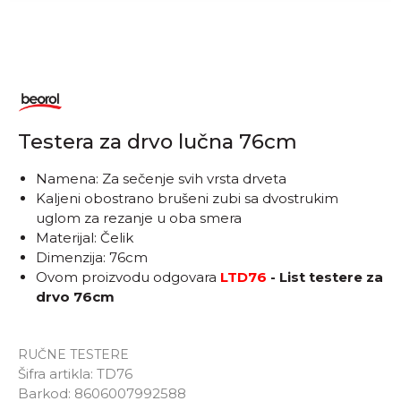
Testera za drvo lučna 76cm
Namena: Za sečenje svih vrsta drveta
Kaljeni obostrano brušeni zubi sa dvostrukim
uglom za rezanje u oba smera
Materijal: Čelik
Dimenzija: 76cm
Ovom proizvodu odgovara
LTD76
- List testere za
drvo 76cm
RUČNE TESTERE
Šifra artikla:
TD76
Barkod:
8606007992588