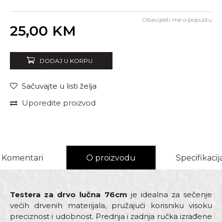
Obavijesti me o popustu
Unesi količinu
25,00
KM
DODAJ U KORPU
Sačuvajte u listi želja
Uporedite proizvod
Komentari
O proizvodu
Specifikacij
Testera za drvo lučna 76cm
je idealna za sečenje
većih drvenih materijala, pružajući korisniku visoku
preciznost i udobnost. Prednja i zadnja ručka izrađene