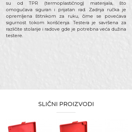
su od TPR (termoplastičnog) materijala, što
omogućava siguran i prijatan rad. Zadnja ručka je
opremljena štitnikom za ruku, čime se povećava
sigurnost tokom korišćenja. Testera je savršena za
različite stolarije i radove gde je potrebna veća dužina
testere.
Karakteristika
Vrijednost
Ime/Nadimak
Kategorija
Ručne testere
Brend
Beorol
Email
Dimenzija
760mm
Materijal
Čelik
SLIČNI PROIZVODI
Namjena
Za drvo
Poruka
Zanat
Baštovani, Hobby, Zidari