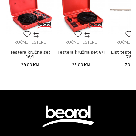
POŠALJI
RUČNE TESTERE
RUČNE TESTERE
RUČNE TE
Testera kružna set
Testera kružna set 8/1
List tester
16/1
76c
29,00
KM
23,00
KM
7,00