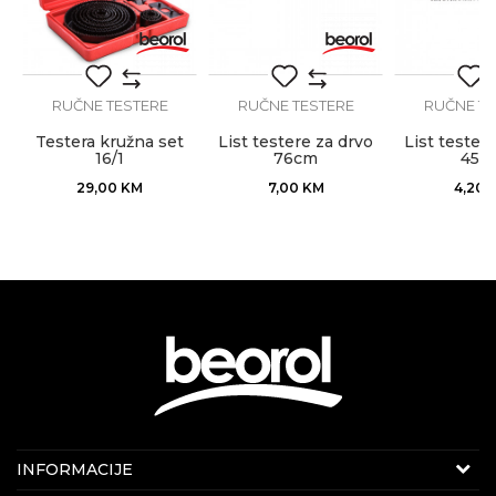
POŠALJI
RUČNE TESTERE
RUČNE TESTERE
RUČNE TE
Testera kružna set
List testere za drvo
List tester
16/1
76cm
45c
29,00
KM
7,00
KM
4,20
Internet prodaja
INFORMACIJE
E-mail:
beorolshop@beorol.ba