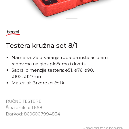
1
2
Testera kružna set 8/1
Namena: Za otvaranje rupa pri instalacionim
radovima na gips pločama i drvetu
Sadrži dimenzije testera: ø51, ø76, ø90,
ø102, ø127mm
Materijal: Brzorezni čelik
RUČNE TESTERE
Šifra artikla:
TKS8
Barkod:
8606007994834
Obavijesti me o popustu