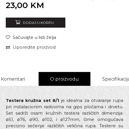
Unesi količinu
23,00
KM
DODAJ U KORPU
Sačuvajte u listi želja
Uporedite proizvod
Komentari
O proizvodu
Specifikacij
Testera kružna set 8/1
je idealna za otvaranje rupa
pri instalacionim radovima na gips pločama i drvetu.
Set sadrži osam kružnih testera različitih dimenzija:
ø51, ø76, ø90, ø102, i ø127mm, čime omogućava
precizno sečenje različitih veličina rupa. Testere su