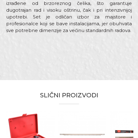
izrađene od brzoreznog čelika, što garantuje
dugotrajan rad i visoku oštrinu, čak i pri intenzivnijoj
upotrebi. Set je odličan izbor za majstore i
profesionalce koji se bave instalacijama, jer obuhvata
sve potrebne dimenzije za većinu standardnih radova.
Karakteristika
Vrijednost
Ime/Nadimak
Kategorija
Ručne testere
Brend
Beorol
Email
Dimenzija
Kutija 19,5 x 15 x 5cm
Materijal
Čelik HSS
SLIČNI PROIZVODI
Zanat
Gipsari, Stolari
Poruka