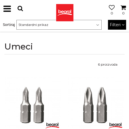
0
0
Filteri
Sortiraj
Umeci
6
proizvoda