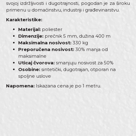
svojoj izdržljivosti i dugotrajnosti, pogodan je za široku
primenu u domaćinstvu, industriji i građevinarstvu.
Karakteristike:
Materijal:
poliester
Dimenzije:
prečnik 5 mm, dužina 400 m
Maksimalna nosivost:
330 kg
Preporučena nosivost:
30% manja od
maksimalne
Uticaj čvorova:
smanjuju nosivost za 50%
Osobine:
sintetički, dugotrajan, otporan na
spoljne uslove
Napomena:
Iskazana cena je po 1 metru.
Karakteristika
Vrijednost