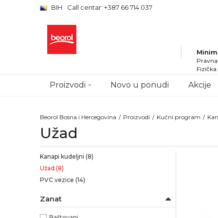
BIH
Call centar: +387 66 714 037
Minim
Pravna 
Fizička
Proizvodi
Novo u ponudi
Akcije
Beorol Bosna i Hercegovina
Proizvodi
Kućni program
Kan
Užad
Kanapi kudeljni
(8)
Užad
(8)
PVC vezice
(14)
Zanat
Baštovani