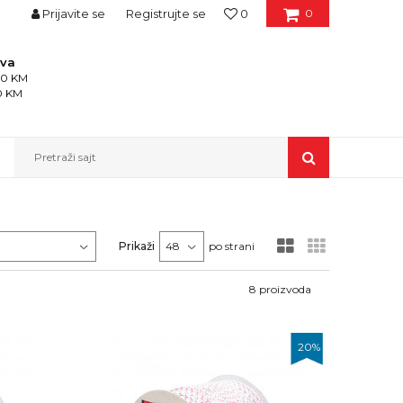
Prijavite se
Registrujte se
0
0
ava
150 KM
50 KM
Pretraži sajt
Prikaži
po strani
8
proizvoda
20
%