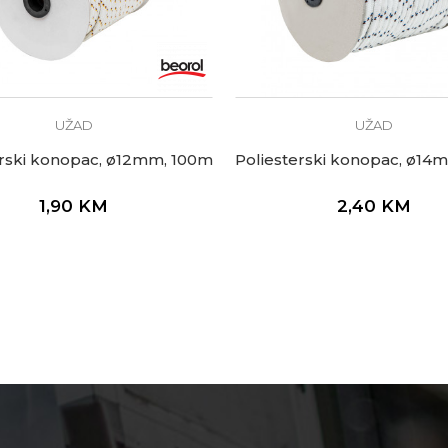
UŽAD
UŽAD
erski konopac, ø12mm, 100m
Poliesterski konopac, ø14
1,90
KM
2,40
KM