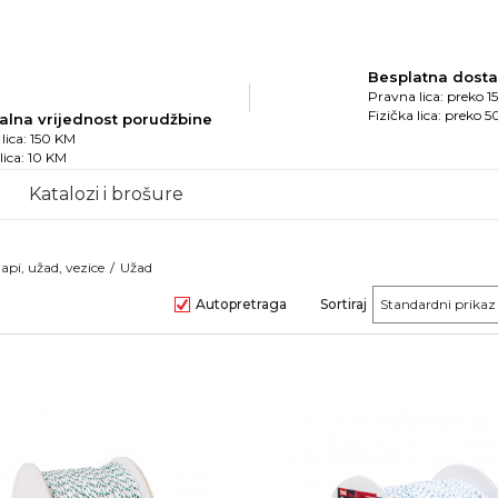
Besplatna dost
Pravna lica: preko 
Fizička lica: preko 
alna vrijednost porudžbine
lica: 150 KM
 lica: 10 KM
Katalozi i brošure
api, užad, vezice
Užad
Autopretraga
Sortiraj