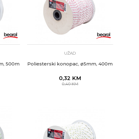
UŽAD
mm, 500m
Poliesterski konopac, ø5mm, 400m
0,32
KM
0,40
KM