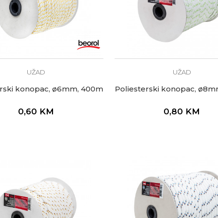
UŽAD
UŽAD
erski konopac, ø6mm, 400m
Poliesterski konopac, ø8
0,60
KM
0,80
KM