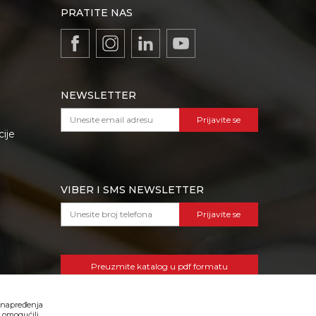
PRATITE NAS
NEWSLETTER
Prijavite se
cije
VIBER I SMS NEWSLETTER
Prijavite se
Preuzmite katalog u pdf formatu
 unapređenja
, omogućili