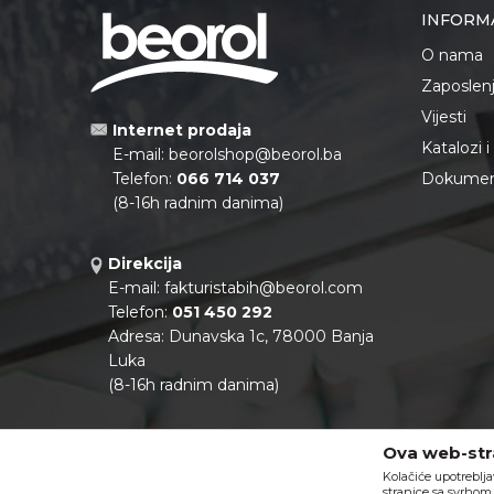
INFORM
O nama
Zaposlen
Vijesti
Internet prodaja
Katalozi 
E-mail:
beorolshop@beorol.ba
Telefon:
066 714 037
Dokument
(8-16h radnim danima)
Direkcija
E-mail:
fakturistabih@beorol.com
Telefon:
051 450 292
Adresa: Dunavska 1c, 78000 Banja
Luka
(8-16h radnim danima)
Podaci o kompaniji:
Ova web-stra
Matični broj:
11041922
Kolačiće upotreblja
PIB:
402888130000
stranice sa svrhom 