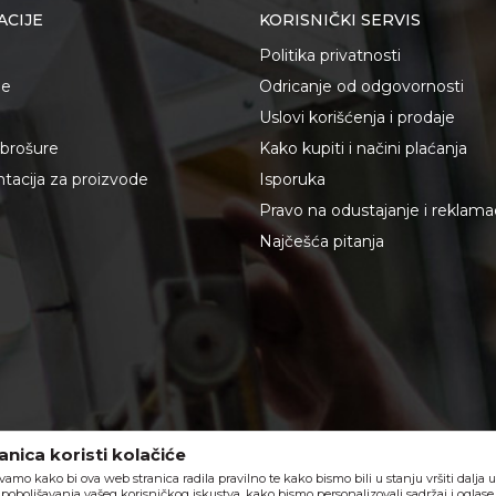
ACIJE
KORISNIČKI SERVIS
Politika privatnosti
je
Odricanje od odgovornosti
Uslovi korišćenja i prodaje
i brošure
Kako kupiti i načini plaćanja
acija za proizvode
Isporuka
Pravo na odustajanje i reklama
Najčešća pitanja
nica koristi kolačiće
vamo kako bi ova web stranica radila pravilno te kako bismo bili u stanju vršiti dalja
poboljšavanja vašeg korisničkog iskustva, kako bismo personalizovali sadržaj i oglase