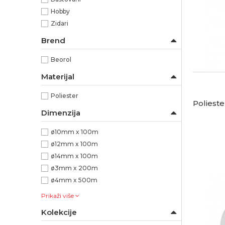
Hobby
Zidari
Brend
Beorol
Materijal
Poliester
Poliest
Dimenzija
ø10mm x 100m
ø12mm x 100m
ø14mm x 100m
ø3mm x 200m
ø4mm x 500m
Prikaži više
Kolekcije