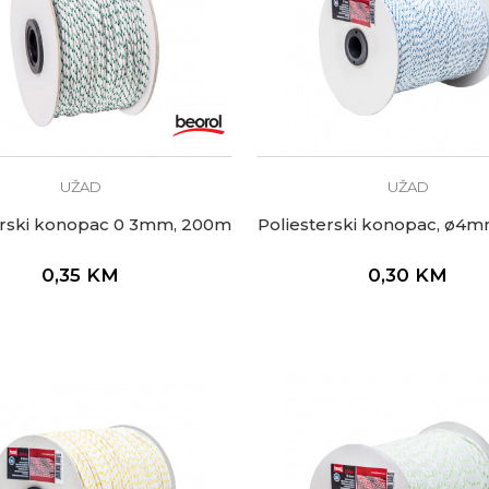
UŽAD
UŽAD
erski konopac 0 3mm, 200m
Poliesterski konopac, ø4
0,35
KM
0,30
KM