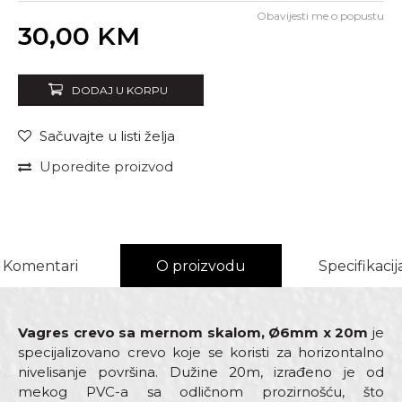
Obavijesti me o popustu
Unesi količinu
30,00
KM
DODAJ U KORPU
Sačuvajte u listi želja
Uporedite proizvod
Komentari
O proizvodu
Specifikacij
Vagres crevo sa mernom skalom, Ø6mm x 20m
je
specijalizovano crevo koje se koristi za horizontalno
nivelisanje površina. Dužine 20m, izrađeno je od
mekog PVC-a sa odličnom prozirnošću, što