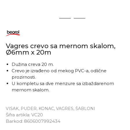
1
2
3
Vagres crevo sa mernom skalom,
Ø6mm x 20m
Dužina creva 20 m.
Crevo je izrađeno od mekog PVC-a, odlične
prozirnosti.
U kompletu sa dve menzure sa izbaždarenom
mernom skalom.
VISAK, PUDER, KONAC, VAGRES, ŠABLONI
Šifra artikla:
VC20
Barkod:
8606007992434