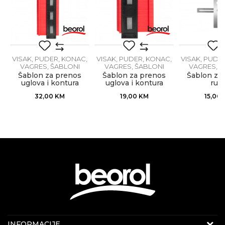
POŠALJI
VISAK, PUDER, KONAC,
VISAK, PUDER, KONAC,
VISAK, PUDE
VAGRES, ŠABLONI
VAGRES, ŠABLONI
VAGRES, Š
Šablon za prenos
Šablon za prenos
Šablon za
uglova i kontura
uglova i kontura
rup
250mm
125mm
32,00
KM
19,00
KM
15,00
Internet prodaja
INFORMACIJE