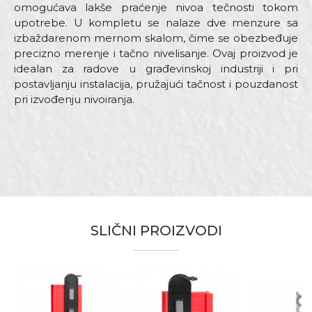
omogućava lakše praćenje nivoa tečnosti tokom
upotrebe. U kompletu se nalaze dve menzure sa
izbaždarenom mernom skalom, čime se obezbeđuje
precizno merenje i tačno nivelisanje. Ovaj proizvod je
idealan za radove u građevinskoj industriji i pri
postavljanju instalacija, pružajući tačnost i pouzdanost
pri izvođenju nivoiranja.
Karakteristika
Vrijednost
Ime/Nadimak
Visak, puder, konac, vagres,
Kategorija
šabloni
Email
Brend
Beorol
Dimenzija
20m
SLIČNI PROIZVODI
Zanat
Zidari
Poruka
,