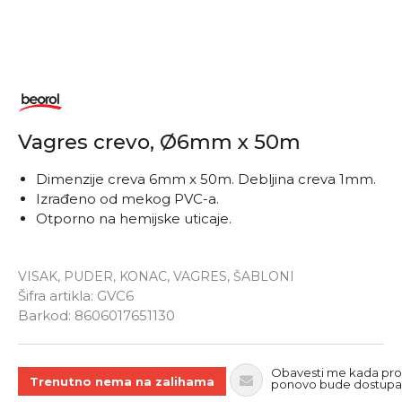
1
2
3
4
Obavestite me kada
proizvod bude dostupan
Vagres crevo, Ø6mm x 50m
Dimenzije creva 6mm x 50m. Debljina creva 1mm.
Izrađeno od mekog PVC-a.
Otporno na hemijske uticaje.
VISAK, PUDER, KONAC, VAGRES, ŠABLONI
Šifra artikla:
GVC6
Unesi količinu
Barkod:
8606017651130
Obavesti me kada pro
Trenutno nema na zalihama
ponovo bude dostup