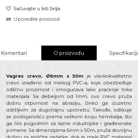
Sačuvajte u listi želja
Uporedite proizvod
Komentari
O proizvodu
Specifikacij
Vagres crevo, Ø6mm x 50m
je visokokvalitetno
crevo izrađeno od mekog PVC-a, koje obezbeđuje
odličnu prozirnost i omogućava lako praćenje toka
materijala. Sa debeljom od 1mm, ovo crevo pruža
dobru otpornost na abraziju, čineći ga izuzetno
izdržljivim za dugotrajnu upotrebu. Takođe, odlikuje
se postojanošću prema velikom broju hemikalija, što
ga čini pogodnim za razne industrijske i građevinske
primene. Sa dimenzijama 6mm x 50m, pruža dovoljnu
dužinu za različite zadatke, dok je meki PVC materijal