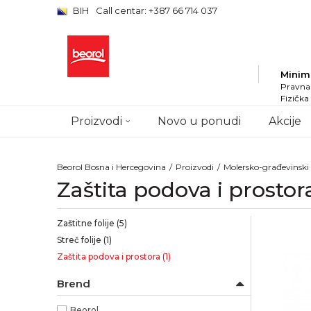
BIH
Call centar: +387 66 714 037
Minim
Pravna 
Fizička
Proizvodi
Novo u ponudi
Akcije
Beorol Bosna i Hercegovina
Proizvodi
Molersko-građevinsk
Zaštita podova i prostor
Zaštitne folije
(5)
Streč folije
(1)
Zaštita podova i prostora
(1)
Brend
Beorol