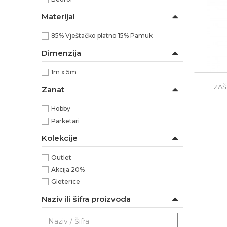
Materijal
85% Vještačko platno 15% Pamuk
Dimenzija
1m x 5m
ZAŠ
Zanat
Hobby
Parketari
Kolekcije
Outlet
Akcija 20%
Gleterice
Naziv ili šifra proizvoda