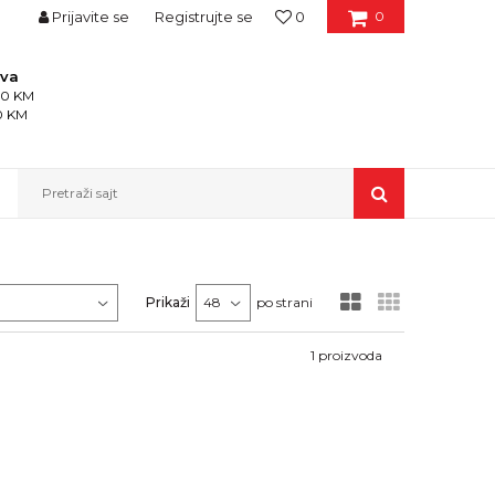
Prijavite se
Registrujte se
0
0
ava
150 KM
50 KM
Pretraži sajt
Prikaži
po strani
1
proizvoda