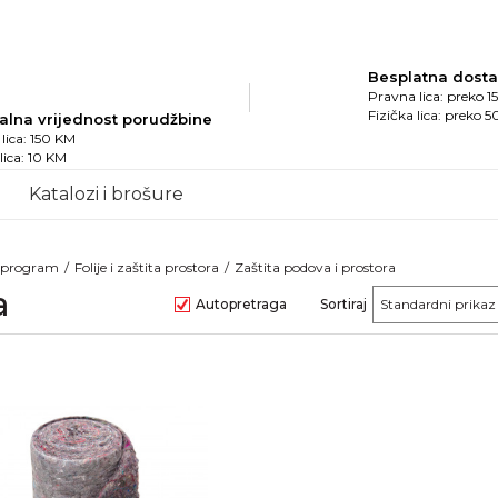
Besplatna dost
Pravna lica: preko 
Fizička lica: preko 
alna vrijednost porudžbine
lica: 150 KM
 lica: 10 KM
Katalozi i brošure
i program
Folije i zaštita prostora
Zaštita podova i prostora
a
Autopretraga
Sortiraj