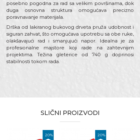
posebno pogodna za rad sa velikim površinama, dok
duga osnovna struktura omogućava precizno
poravnavanje materijala.
Drška od lakiranog bukovog drveta pruža udobnost i
siguran zahvat, što omogućava upotrebu sa obe ruke,
olakšavajući rad i smanjujući napor. Idealna je za
profesionalne majstore koji rade na zahtevnijim
projektima. Težina gleterice od 740 g doprinosi
stabilnosti tokom rada.
Karakteristika
Vrijednost
Ime/Nadimak
Kategorija
Gleterice inox
SLIČNI PROIZVODI
Brend
Beorol
Email
Dimenzija
480 x 130mm
20
%
20
%
Drška
Drvena