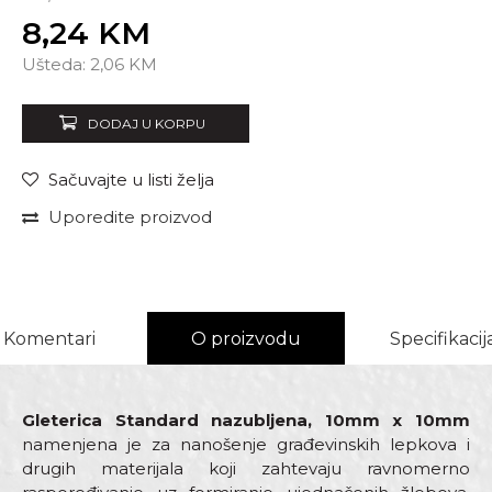
8,24
KM
Unesi količinu
Ušteda:
2,06
KM
DODAJ U KORPU
Sačuvajte u listi želja
Uporedite proizvod
Komentari
O proizvodu
Specifikacij
Gleterica Standard nazubljena, 10mm x 10mm
namenjena je za nanošenje građevinskih lepkova i
drugih materijala koji zahtevaju ravnomerno