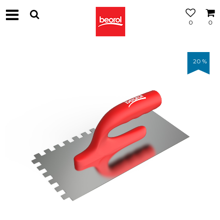
0
0
20
%