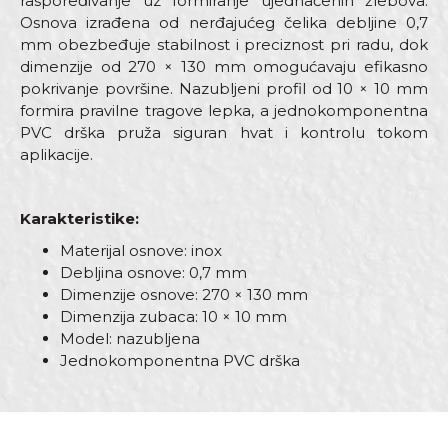
raspoređivanje uz formiranje ujednačenih žlebova.
Osnova izrađena od nerđajućeg čelika debljine 0,7
mm obezbeđuje stabilnost i preciznost pri radu, dok
dimenzije od 270 × 130 mm omogućavaju efikasno
pokrivanje površine. Nazubljeni profil od 10 × 10 mm
formira pravilne tragove lepka, a jednokomponentna
PVC drška pruža siguran hvat i kontrolu tokom
aplikacije.
Karakteristike:
Materijal osnove: inox
Debljina osnove: 0,7 mm
Dimenzije osnove: 270 × 130 mm
Dimenzija zubaca: 10 × 10 mm
Model: nazubljena
Jednokomponentna PVC drška
Karakteristika
Vrijednost
Ime/Nadimak
Kategorija
Gleterice inox