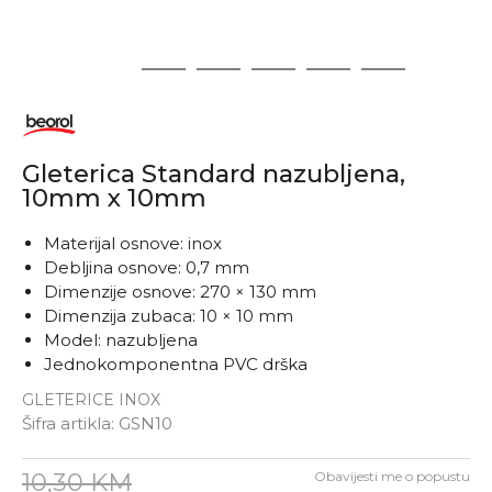
1
2
3
4
5
6
Gleterica Standard nazubljena,
10mm x 10mm
Materijal osnove: inox
Debljina osnove: 0,7 mm
Dimenzije osnove: 270 × 130 mm
Dimenzija zubaca: 10 × 10 mm
Model: nazubljena
Jednokomponentna PVC drška
GLETERICE INOX
Šifra artikla:
GSN10
10,30
KM
Obavijesti me o popustu