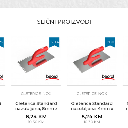
Email
Gleterice inox
Beorol
SLIČNI PROIZVODI
270 x 130mm
Nerđajući čelik
0
%
20
%
20
%
Nazubljena
Hobby, Kamenoresci, Moleri i farbari, Zidari
6 x 6mm
GLETERICE INOX
GLETERICE INOX
d
Gleterica Standard
Gleterica Standard
nazubljena, 8mm x
nazubljena, 4mm x
8mm
4mm
8,24
KM
8,24
KM
10,30
KM
10,30
KM