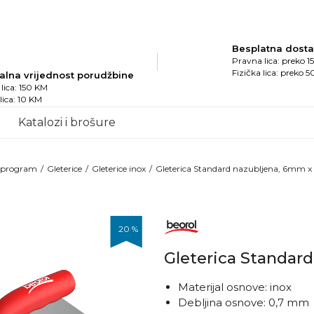
Besplatna dost
Pravna lica: preko 
Fizička lica: preko 
alna vrijednost porudžbine
lica: 150 KM
 lica: 10 KM
Katalozi i brošure
i program
Gleterice
Gleterice inox
Gleterica Standard nazubljena, 6mm
20
%
Gleterica Standar
Materijal osnove: inox
Debljina osnove: 0,7 mm