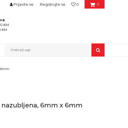
Prijavite se
Registrujte se
0
0
ava
150 KM
50 KM
Pretraži sajt
 x 6mm
d nazubljena, 6mm x 6mm