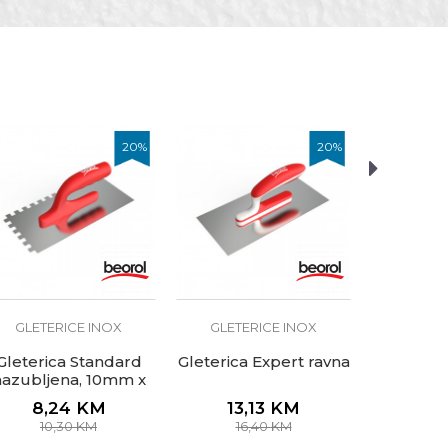
20
%
20
%
GLETE
Gleter
pol
naz
22
GLETERICE INOX
GLETERICE INOX
Gleterica Standard
Gleterica Expert ravna
nazubljena, 10mm x
10mm
8,24
KM
13,13
KM
10,30
KM
16,40
KM