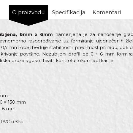
O proizvodu
Specifikacija
Komentari
zubljena, 6mm x 6mm
namenjena je za nanošenje građe
u ravnomerno raspoređivanje uz formiranje ujednačenih žl
e 0,7 mm obezbeđuje stabilnost i preciznost pri radu, dok
rivanje površine. Nazubljeni profil od 6 × 6 mm formira 
a pruža siguran hvat i kontrolu tokom aplikacije.
x
7 mm
70 × 130 mm
 × 6 mm
PVC drška
Vrijednost