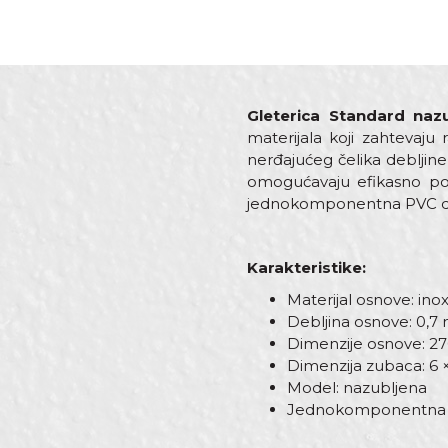
Gleterica Standard na
materijala koji zahtevaj
nerđajućeg čelika debljin
omogućavaju efikasno pok
jednokomponentna PVC dršk
Karakteristike:
Materijal osnove: ino
Debljina osnove: 0,
Dimenzije osnove: 2
Dimenzija zubaca: 6
Model: nazubljena
Jednokomponentna 
Karakteristika