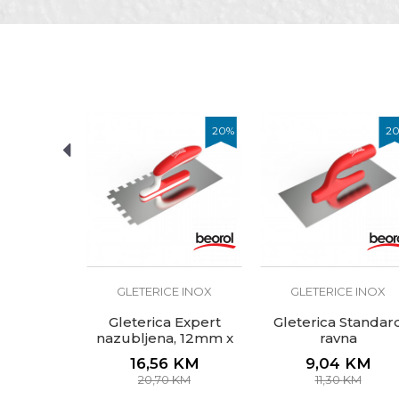
Ime/Nadimak
Kategorija
Brend
Dimenzija
Poruka
Materijal
20
%
20
%
2
Oblik
E INOX
Zanat
eptir Inox
čna drška
Zupci
0
KM
POŠALJI
KM
GLETERICE INOX
GLETERICE INOX
Gleterica Expert
Gleterica Standar
nazubljena, 12mm x
ravna
12mm
16,56
KM
9,04
KM
20,70
KM
11,30
KM