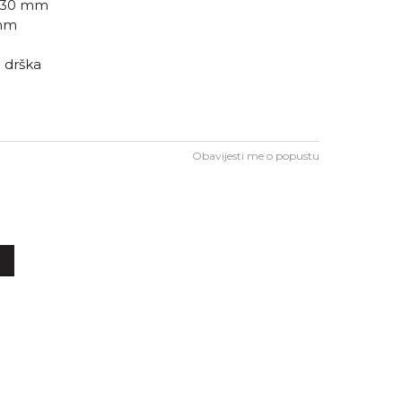
 130 mm
 mm
drška
Obavijesti me o popustu