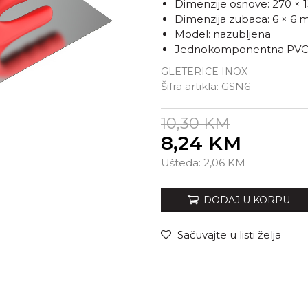
Dimenzije osnove: 270 ×
Dimenzija zubaca: 6 × 6
Model: nazubljena
Jednokomponentna PVC 
GLETERICE INOX
Šifra artikla:
GSN6
10,30
KM
8,24
KM
Unesi količinu
Ušteda:
2,06
KM
DODAJ U KORPU
Sačuvajte u listi želja