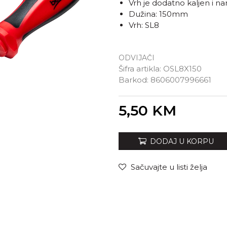
Vrh je dodatno kaljen i n
Dužina: 150mm
Vrh: SL8
ODVIJAČI
Šifra artikla:
OSL8X150
Barkod:
8606007996661
Unesi količinu
5,50
KM
DODAJ U KORPU
Sačuvajte u listi želja