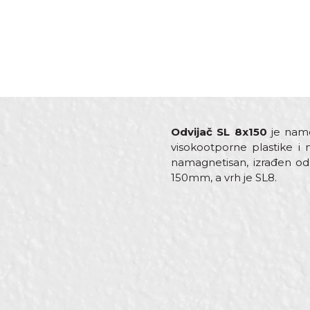
Odvijač SL 8x150
je name
visokootporne plastike i
namagnetisan, izrađen od 
150mm, a vrh je SL8.
Karakteristika
V
Ime/Nadimak
Kategorija
O
Brend
B
Dimenzija
1
Poruka