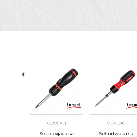
Materijal
Č
Vrh
S
Zanat
B
POŠALJI
AČI
H 0x150
KM
ODVIJAČI
ODVIJAČI
Set odvijača sa
Set odvijača sa