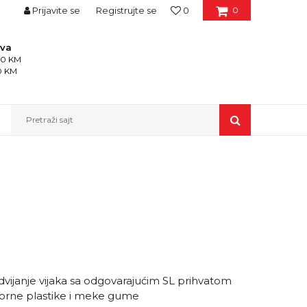
Prijavite se
Registrujte se
0
0
ava
150 KM
50 KM
Pretraži sajt
vijanje vijaka sa odgovarajućim SL prihvatom
porne plastike i meke gume