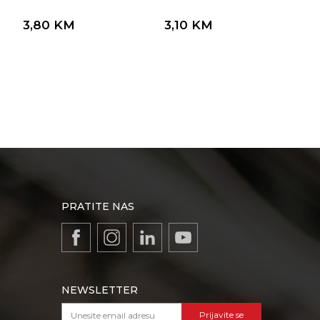
3,80
KM
3,10
KM
PRATITE NAS
NEWSLETTER
Prijavite se