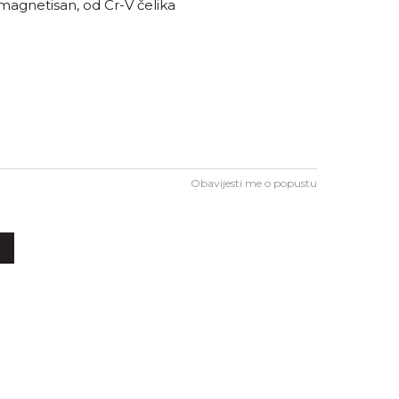
amagnetisan, od Cr-V čelika
Obavijesti me o popustu