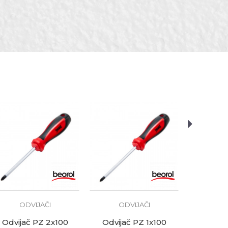
i
OD
Odvija
2,
ODVIJAČI
ODVIJAČI
Odvijač PZ 2x100
Odvijač PZ 1x100