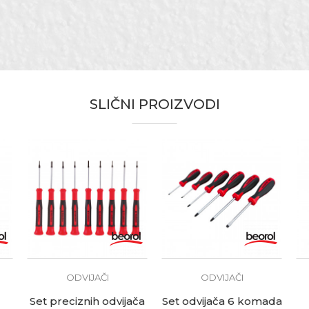
elik
L8,0
ravari, Električari, Mehaničari, Monteri, Varioci, Vodoinstalater
SLIČNI PROIZVODI
ODVIJAČI
ODVIJAČI
Set preciznih odvijača
Set odvijača 6 komada