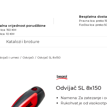
Besplatna dost
Pravna lica: preko 
Fizička lica: preko 
alna vrijednost porudžbine
lica: 150 KM
 lica: 10 KM
Katalozi i brošure
vijači i umeci
Odvijači
Odvijač SL 8x150
Odvijač SL 8x150
Namena: Za zatezanje i od
Rukohvat je od visokoot