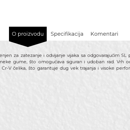
O proizvodu
Specifikacija
Komentari
njen za zatezanje i odvijanje vijaka sa odgovarajućim SL
 meke gume, što omogućava siguran i udoban rad. Vrh odv
Cr-V čelika, što garantuje dug vek trajanja i visoke perfo
rijednost
Email
dvijači
eorol
50mm