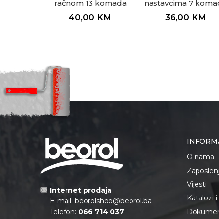
račnom 13 komada
nastavcima 7 koma
zglobni
40,00
KM
36,00
KM
INFORM
O nama
Zaposlen
Vijesti
Internet prodaja
Katalozi 
E-mail:
beorolshop@beorol.ba
Telefon:
066 714 037
Dokument