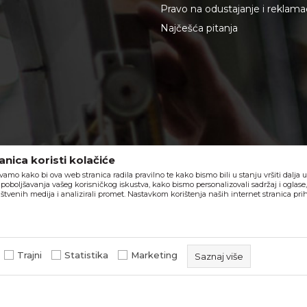
Pravo na odustajanje i reklama
Najčešća pitanja
nica koristi kolačiće
vamo kako bi ova web stranica radila pravilno te kako bismo bili u stanju vršiti dalja
poboljšavanja vašeg korisničkog iskustva, kako bismo personalizovali sadržaj i oglase
štvenih medija i analizirali promet. Nastavkom korištenja naših internet stranica pri
Trajni
Statistika
Marketing
Saznaj više
u slika i samih cijena, ali ne možemo garantovati da su sve informacije komple
ponude i ne podrazumeva da su dostupni u svakom trenutku.
beorol.ba
NB SOFT
©2026
, Izrada
. Sva prava zadržana.
Osiguravaju ispravno funkcioniranje web stranice i omogućuju
funkcionalnosti poput navigacije i pristupa zaštićenim područji