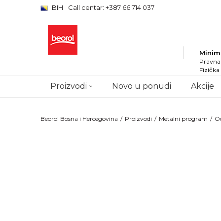
BIH
Call centar: +387 66 714 037
Minim
Pravna 
Fizička
Proizvodi
Novo u ponudi
Akcije
Beorol Bosna i Hercegovina
Proizvodi
Metalni program
Od