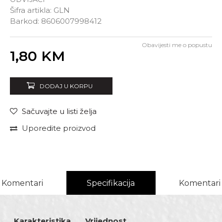
Šifra artikla:
GLN
Barkod:
8606007998412
Obavijesti me o popustu
Unesi količinu
1,80
KM
DODAJ U KORPU
Sačuvajte u listi želja
Uporedite proizvod
Komentari
Specifikacija
Komentari
Karakteristika
Vrijednost