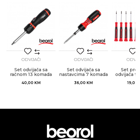
POŠALJI
ODVIJAČI
ODVIJAČI
ODVIJ
Set odvijača sa
Set odvijača sa
Set prec
račnom 13 komada
nastavcima 7 komada
odvijača 9
zglobni
40,00
KM
36,00
KM
19,00