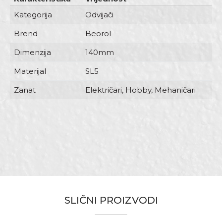
Kategorija
Odvijači
Brend
Beorol
Dimenzija
140mm
Materijal
SL5
Zanat
Električari, Hobby, Mehaničari
Ime/Nadimak
Email
SLIČNI PROIZVODI
Poruka