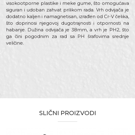
visokootporne plastike i meke gume, što omogućava
siguran i udoban zahvat prilikom rada. Vrh odvijača je
dodatno kaljen i namagnetisan, izrađen od Cr-V čelika,
što doprinosi njegovoj dugotrajnosti i otpornosti na
habanje. Dužina odvijača je 38mm, a vrh je PH2, što
ga čini pogodnim za rad sa PH šrafovima srednje
veličine.
Karakteristika
Vrijednost
Ime/Nadimak
Kategorija
Odvijači
Brend
Beorol
Email
Dimenzija
38mm
Materijal
Čelik
SLIČNI PROIZVODI
Vrh
Ph2
Poruka
Bravari, Električari, Mehaničari,
Zanat
Monteri, Varioci, Vodoinstalateri