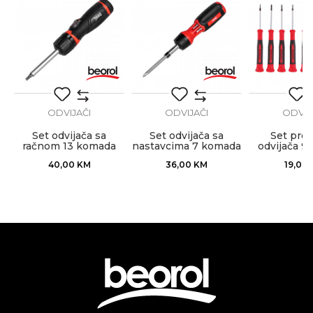
POŠALJI
ODVIJAČI
ODVIJAČI
ODVIJ
Set odvijača sa
Set odvijača sa
Set prec
račnom 13 komada
nastavcima 7 komada
odvijača 9
zglobni
40,00
KM
36,00
KM
19,00