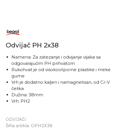
Odvijač PH 2x38
Namena: Za zatezanje i odvijanje vijaka sa
odgovarajućim PH prihvatom
Rukohvat je od visokootporne plastike i meke
gume
Vrh je dodatno kaljen i namagnetisan, od Cr-V
čelika
Dužina: 38mm
Vrh: PH2
ODVIJAČI
Šifra artikla:
OPH2X38