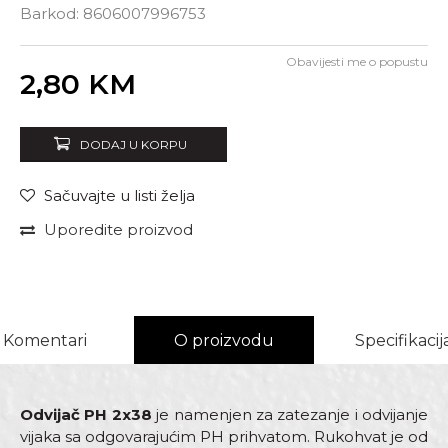
Barkod:
8606007996753
Obavijesti me o popustu
Unesi količinu
2,80
KM
DODAJ U KORPU
Sačuvajte u listi želja
Uporedite proizvod
Komentari
O proizvodu
Specifikacij
Odvijač PH 2x38
je namenjen za zatezanje i odvijanje
vijaka sa odgovarajućim PH prihvatom. Rukohvat je od