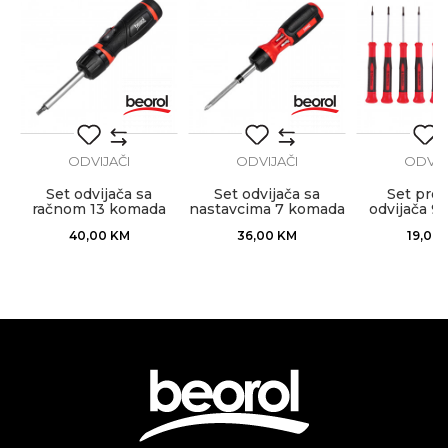
Zanat
Monteri, Stolari, Varioci,
Vodoinstalateri
POŠALJI
ODVIJAČI
ODVIJAČI
ODVIJ
Set odvijača sa
Set odvijača sa
Set prec
račnom 13 komada
nastavcima 7 komada
odvijača 9
zglobni
40,00
KM
36,00
KM
19,00