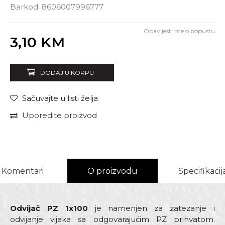
Barkod:
8606007996777
Obavijesti me o popustu
Unesi količinu
3,10
KM
DODAJ U KORPU
Sačuvajte u listi želja
Uporedite proizvod
Komentari
O proizvodu
Specifikacij
Odvijač PZ 1x100
je namenjen za zatezanje i
odvijanje vijaka sa odgovarajućim PZ prihvatom.