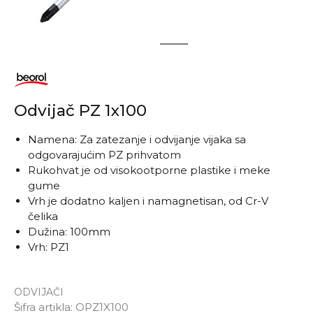
1
2
Odvijač PZ 1x100
Namena: Za zatezanje i odvijanje vijaka sa
odgovarajućim PZ prihvatom
Rukohvat je od visokootporne plastike i meke
gume
Vrh je dodatno kaljen i namagnetisan, od Cr-V
čelika
Dužina: 100mm
Vrh: PZ1
ODVIJAČI
Šifra artikla:
OPZ1X100