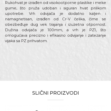
Rukohvat je izrađen od visokootporne plastike i meke
gume, što pruža udoban i siguran hvat prilikom
upotrebe. Vrh odvijača je dodatno kaljen i
namagnetisan, izrađen od Cr-V čelika, čime se
obezbeđuje dug vek trajanja i izuzetna otpornost.
Dužina odvijača je 100mm, a vrh je PZ1, što
omogućava precizno i efikasno odvijanje i zatezanje
vijaka sa PZ prihvatom.
Karakteristika
Vrijednost
Ime/Nadimak
Kategorija
Odvijači
Brend
Beorol
Email
Dimenzija
100mm
Materijal
Čelik
SLIČNI PROIZVODI
Vrh
Pz1
Poruka
Bravari, Električari, Mehaničari,