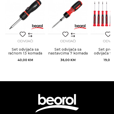
POŠALJI
ODVIJAČI
ODVIJAČI
ODVIJ
Set odvijača sa
Set odvijača sa
Set prec
račnom 13 komada
nastavcima 7 komada
odvijača 9
zglobni
40,00
KM
36,00
KM
19,00