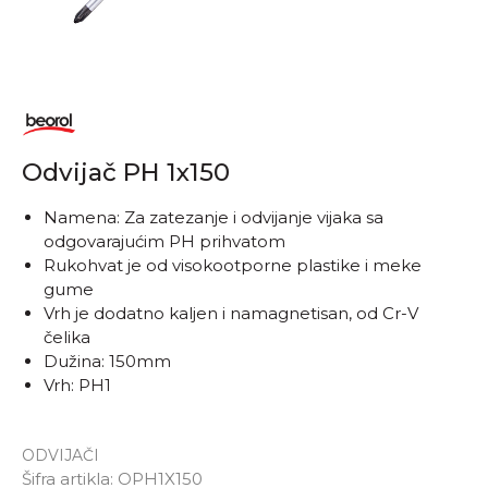
Odvijač PH 1x150
Namena: Za zatezanje i odvijanje vijaka sa
odgovarajućim PH prihvatom
Rukohvat je od visokootporne plastike i meke
gume
Vrh je dodatno kaljen i namagnetisan, od Cr-V
čelika
Dužina: 150mm
Vrh: PH1
ODVIJAČI
Šifra artikla:
OPH1X150