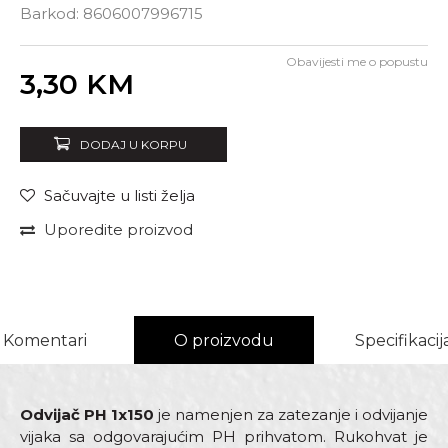
Barkod:
8606007996715
Obavijesti me o popustu
Unesi količinu
3,30
KM
DODAJ U KORPU
Sačuvajte u listi želja
Uporedite proizvod
Komentari
O proizvodu
Specifikacij
Odvijač PH 1x150
je namenjen za zatezanje i odvijanje
vijaka sa odgovarajućim PH prihvatom. Rukohvat je