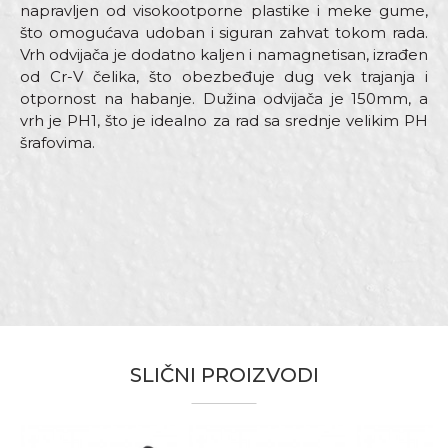
napravljen od visokootporne plastike i meke gume,
što omogućava udoban i siguran zahvat tokom rada.
Vrh odvijača je dodatno kaljen i namagnetisan, izrađen
od Cr-V čelika, što obezbeđuje dug vek trajanja i
otpornost na habanje. Dužina odvijača je 150mm, a
vrh je PH1, što je idealno za rad sa srednje velikim PH
šrafovima.
Karakteristika
Vrijednost
Ime/Nadimak
Kategorija
Odvijači
Brend
Beorol
Email
Dimenzija
150mm
Materijal
Čelik
SLIČNI PROIZVODI
Vrh
Ph1
Poruka
Bravari, Električari, Mehaničari,
Zanat
Monteri, Varioci, Vodoinstalateri